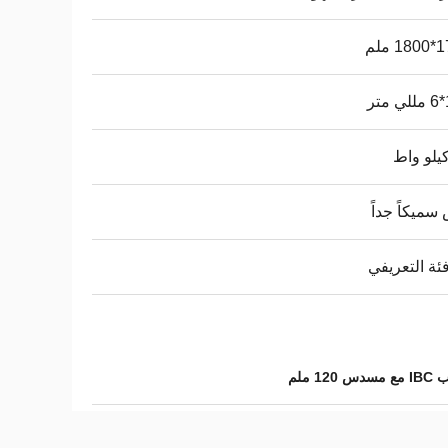
 ملم
ر
سميكاً جداً
فئة التعريفي
1 ملم