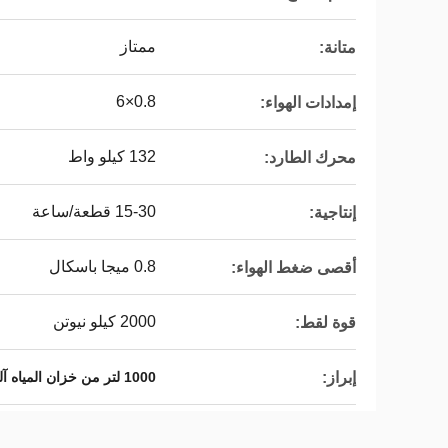
ممتاز
متانة:
0.8×6
إمدادات الهواء:
132 كيلو واط
محرك الطارد:
15-30 قطعة/ساعة
إنتاجية:
0.8 ميجا باسكال
أقصى ضغط الهواء:
2000 كيلو نيوتن
قوة لقط:
إبراز:
1000 لتر من خزان المياه آلة صناعة الطلاء