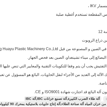
ار IKV ،
أس المقطعة تستخدم أغطية صلبة
12
ن ذراع الروبوت
 المصنوعة من قبل Weifang Huayu Plastic Machinery Co.,Ltd.
 البضائع إلى ميناء تشينغداو، الصين بعد فحص الجهاز.
لتفتيش يجب أن يتم وفقا للتكوينات التقنية والمعايير التي تنص عليها ال
 الآلة إلى العديد من الأجزاء لنقل الحاويات. البائع هو المسؤول عن تعب
خاصة.
لة البائع قد اجتازت شهادة ISO9001 و CE.
：
آلة طلاء الضرب الكبيرة,آلة تصنيع خزانات IBC,آلة IBC