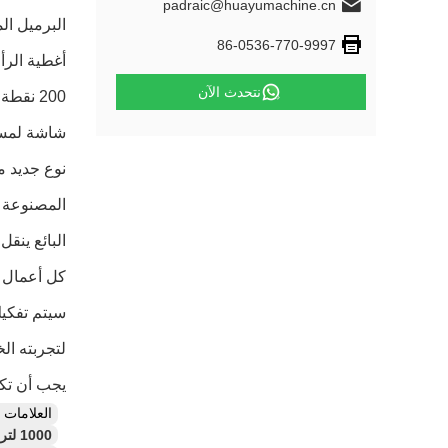
padraic@huayumachine.cn
البرميل المسم
86-0536-770-9997
أغطية الر
نتحدث الآن
200 نقطة
شاشة لمسة 
نوع جديد م
المصنوعة في الصين و
البائع ينقل
كل أعمال ا
سيتم تفكيك
لتجربته ال
يجب أن تكون آ
العلامات
1000 لتر من خزان المياه آلة صناعة الطلاء,آلة إنتاج حاويات بلاستيكية بمحرك 90 كيلوواط,آلة صناعة الصب IBC مع مسدس 120 ملم