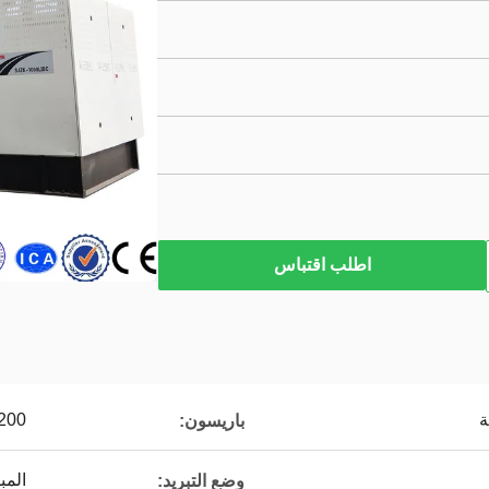
اطلب اقتباس
ة
 200
باريسون:
المبر
وضع التبريد: