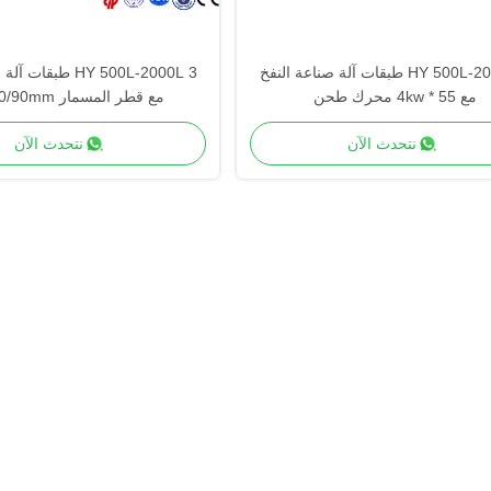
HY 500L-2000L 4 طبقات آلة صناعة النفخ
HY 500L-2000L 3 طبق
مع 55 * 4kw محرك طحن
مع قطر المسمار 90/120/90mm
نتحدث الآن
نتحدث الآن