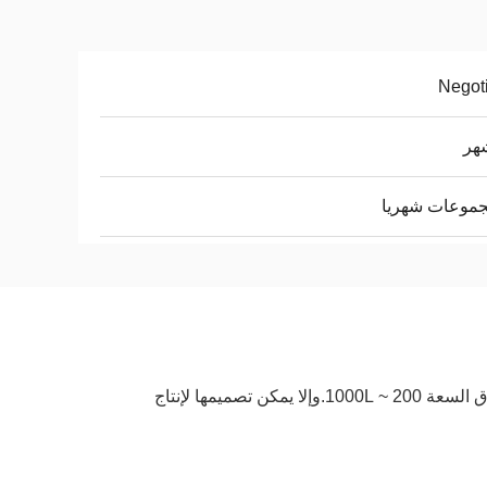
Negot
1000L 1 طبقة آلة صناعة الصب، تستخدم أساسا لإنتاج خزانات تخزين المياه، نطاق السعة 200 ~ 1000L.وإلا يمكن تصميمها لإنتاج