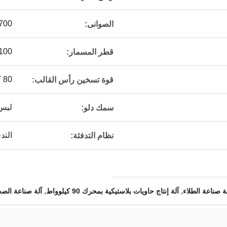
1700*1800
الصوانى:
100*6 مللي مت
قطر المسمار:
80 كيلو واط
قوة تسخين رأس القالب:
ليس 
سمك دلو:
التد
نظام التدفئة:
,
,
آلة إنتاج حاويات بلاستيكية بمحرك 90 كيلوواط
آلة صناعة الصب IBC مع مسدس 20