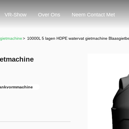
VR-Show
Over Ons
Neem Contact Met
Ons Op
sgietmachine
>
10000L 5 lagen HDPE watervat gietmachine Blaasgietbe
ietmachine
tankvormmachine