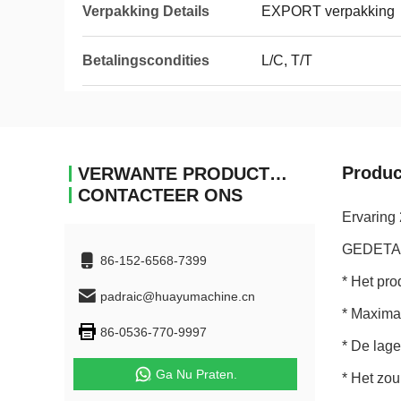
Verpakking Details
EXPORT verpakking
Betalingscondities
L/C, T/T
Produc
VERWANTE PRODUCTEN
CONTACTEER ONS
Ervaring
GEDETA
86-152-6568-7399
* Het pro
padraic@huayumachine.cn
* Maxima
86-0536-770-9997
* De lage
Ga Nu Praten.
* Het zou