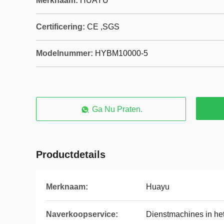
Merknaam:
HUAYU
Certificering:
CE ,SGS
Modelnummer:
HYBM10000-5
Ga Nu Praten.
Productdetails
Merknaam:
Huayu
Naverkoopservice:
Dienstmachines in het