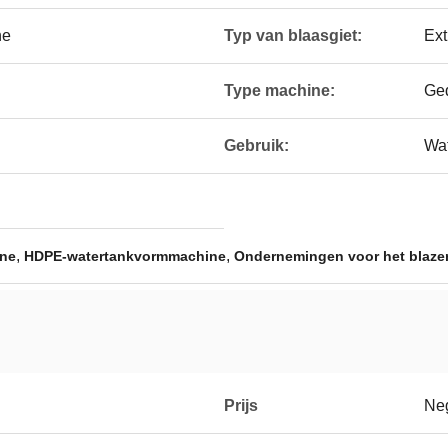
ne
Typ van blaasgiet:
Ext
Type machine:
Ged
Gebruik:
Wat
,
,
ine
HDPE-watertankvormmachine
Ondernemingen voor het blaze
Prijs
Neg