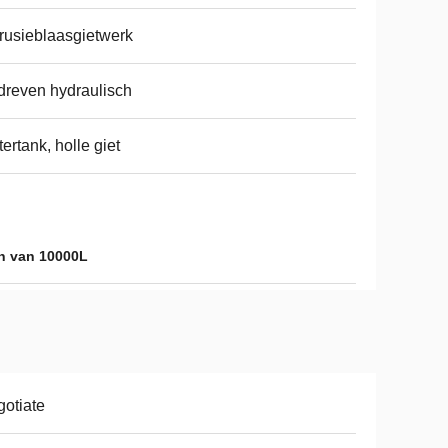
rusieblaasgietwerk
reven hydraulisch
ertank, holle giet
n van 10000L
otiate