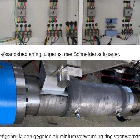
fstandsbediening, uitgerust met Schneider softstarter.
f gebruikt een gegoten aluminium verwarming ring voor warmte 