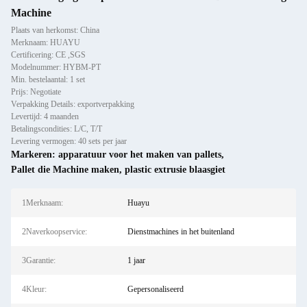
Machine
Plaats van herkomst: China
Merknaam: HUAYU
Certificering: CE ,SGS
Modelnummer: HYBM-PT
Min. bestelaantal: 1 set
Prijs: Negotiate
Verpakking Details: exportverpakking
Levertijd: 4 maanden
Betalingscondities: L/C, T/T
Levering vermogen: 40 sets per jaar
Markeren:
apparatuur voor het maken van pallets
,
Pallet die Machine maken
,
plastic extrusie blaasgiet
1Merknaam:
Huayu
2Naverkoopservice:
Dienstmachines in het buitenland
3Garantie:
1 jaar
4Kleur:
Gepersonaliseerd