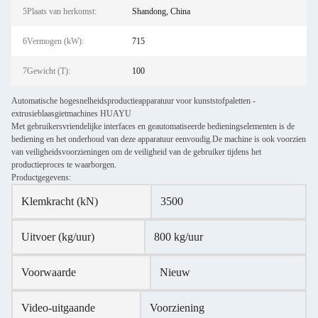
5Plaats van herkomst:
Shandong, China
6Vermogen (kW):
715
7Gewicht (T):
100
Automatische hogesnelheidsproductieapparatuur voor kunststofpaletten -
extrusieblaasgietmachines HUAYU
Met gebruikersvriendelijke interfaces en geautomatiseerde bedieningselementen is de
bediening en het onderhoud van deze apparatuur eenvoudig.De machine is ook voorzien
van veiligheidsvoorzieningen om de veiligheid van de gebruiker tijdens het
productieproces te waarborgen.
Productgegevens:
Klemkracht (kN)
3500
Uitvoer (kg/uur)
800 kg/uur
Voorwaarde
Nieuw
Video-uitgaande
Voorziening