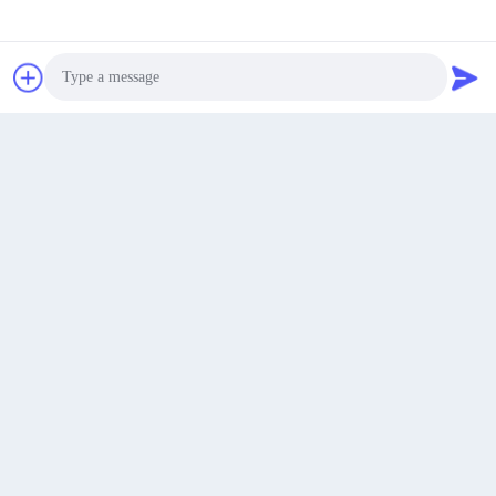
Krijg Beste Prijs
Ga Nu Praten.
Ga Nu Praten.
Tags:
plastic extrusie blaasgiet
machine voor het maken van plastic pallets
Photo
apparatuur voor de productie van pallets
Video Call
Audio Call
Soortgelijke Producten