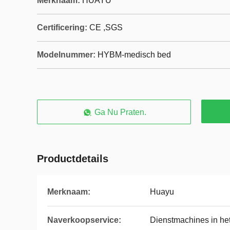
Merknaam:
HUAYU
Certificering:
CE ,SGS
Modelnummer:
HYBM-medisch bed
Ga Nu Praten.
Productdetails
Merknaam:
Huayu
Naverkoopservice:
Dienstmachines in het