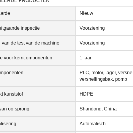
ILERDE PRODUCTEN
arde
Nieuw
uitgaande inspectie
Voorziening
 van de test van de machine
Voorziening
ie voor kerncomponenten
1 jaar
omponenten
PLC, motor, lager, versnel
versnellingsbak, pomp
t kunststof
HDPE
 van oorsprong
Shandong, China
tisering
Automatisch