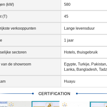
en (kW)
580
t (T)
45
rijkste verkooppunten
Lange levensduur
ie
1 jaar
elijke sectoren
Hotels, thuisgebruik
e van de showroom
Egypte, Turkije, Pakistan,
Lanka, Bangladesh, Tadzji
aam
Huayu