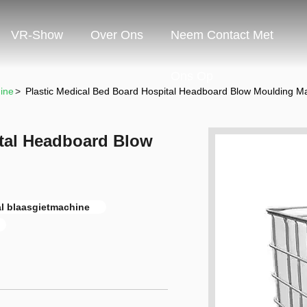
VR-Show
Over Ons
Neem Contact Met
Ons Op
ine
>
Plastic Medical Bed Board Hospital Headboard Blow Moulding M
ital Headboard Blow
l blaasgietmachine