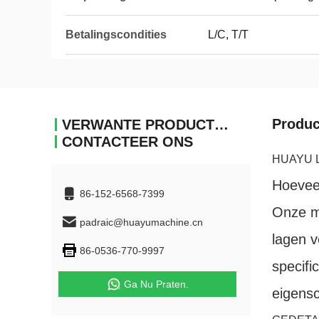
Betalingscondities
L/C, T/T
Produc
VERWANTE PRODUCTEN
CONTACTEER ONS
HUAYU La
Hoevee
86-152-6568-7399
Onze ma
padraic@huayumachine.cn
lagen v
86-0536-770-9997
specifi
Ga Nu Praten.
eigensc