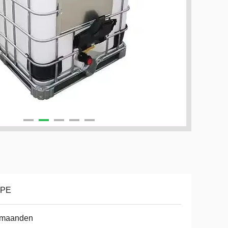
PE
 maanden