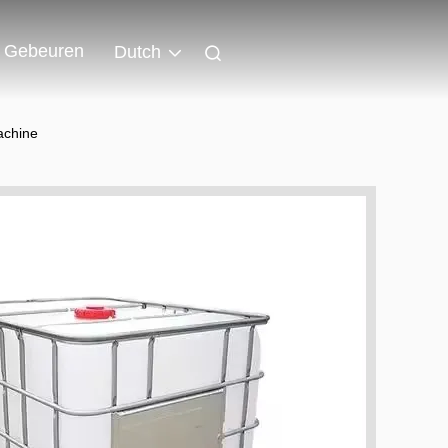
Gebeuren
Dutch
achine