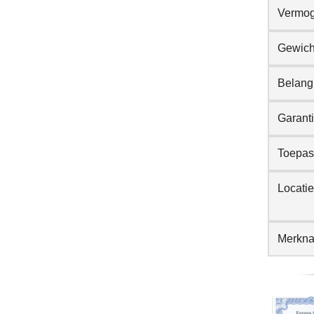
Vermog
Gewich
Belang
Garant
Toepass
Locati
Merkn