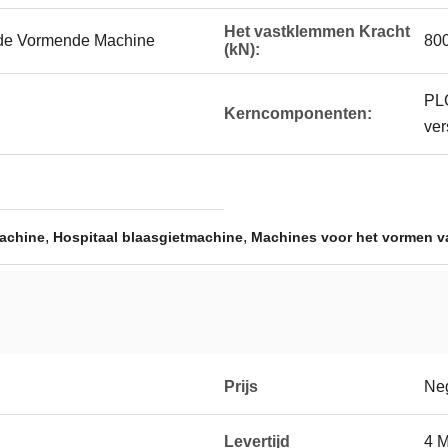
Het vastklemmen Kracht
de Vormende Machine
80
(kN):
PLC
Kerncomponenten:
ver
,
,
machine
Hospitaal blaasgietmachine
Machines voor het vormen 
Prijs
Neg
Levertijd
4 