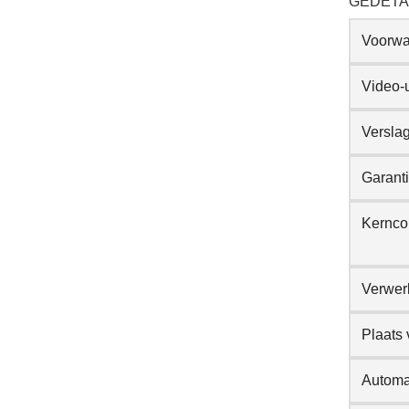
GEDETA
Voorwa
Video-
Verslag
Garant
Kernc
Verwerk
Plaats
Automa