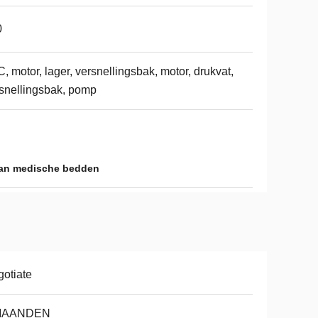
0
, motor, lager, versnellingsbak, motor, drukvat,
snellingsbak, pomp
van medische bedden
otiate
MAANDEN