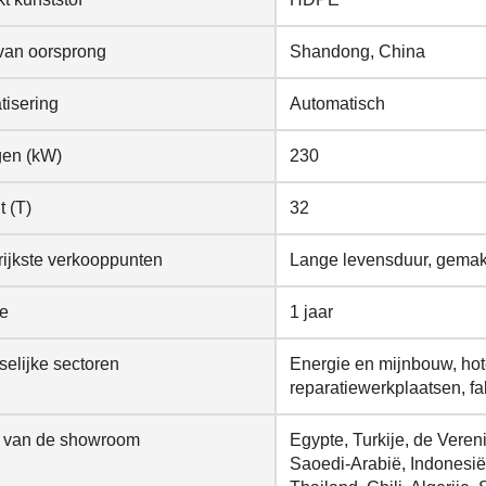
van oorsprong
Shandong, China
tisering
Automatisch
en (kW)
230
 (T)
32
ijkste verkooppunten
Lange levensduur, gemakk
ie
1 jaar
elijke sectoren
Energie en mijnbouw, hote
reparatiewerkplaatsen, fa
e van de showroom
Egypte, Turkije, de Veren
Saoedi-Arabië, Indonesië,