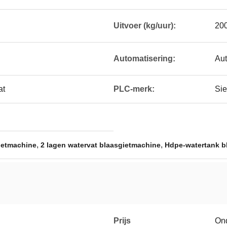
Uitvoer (kg/uur):
20
Automatisering:
Aut
at
PLC-merk:
Si
,
,
ietmachine
2 lagen watervat blaasgietmachine
Hdpe-watertank b
Prijs
On