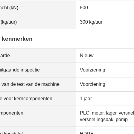
acht (kN)
800
 (kg/uur)
300 kg/uur
 kenmerken
arde
Nieuw
itgaande inspectie
Voorziening
 van de test van de machine
Voorziening
ie voor kerncomponenten
1 jaar
mponenten
PLC, motor, lager, versnel
versnellingsbak, pomp
t kunststof
HDPE