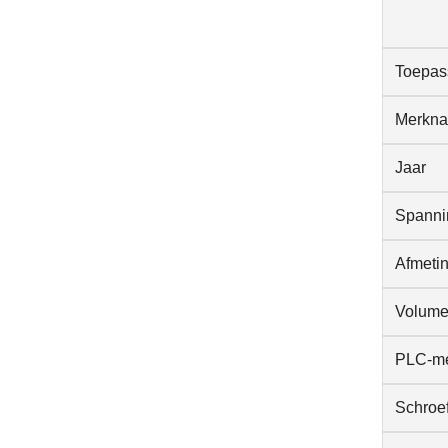
Toepas
Merkn
Jaar
Spanni
Afmeti
Volume
PLC-m
Schroe