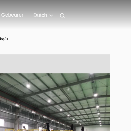
Gebeuren
Dutch
kg/u