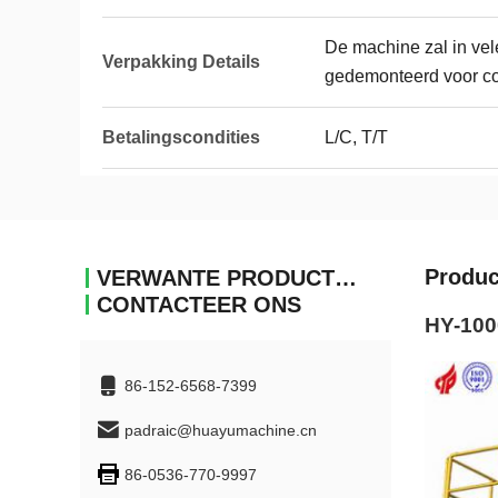
De machine zal in ve
Verpakking Details
gedemonteerd voor co
Betalingscondities
L/C, T/T
Produc
VERWANTE PRODUCTEN
CONTACTEER ONS
HY-100
86-152-6568-7399
padraic@huayumachine.cn
86-0536-770-9997