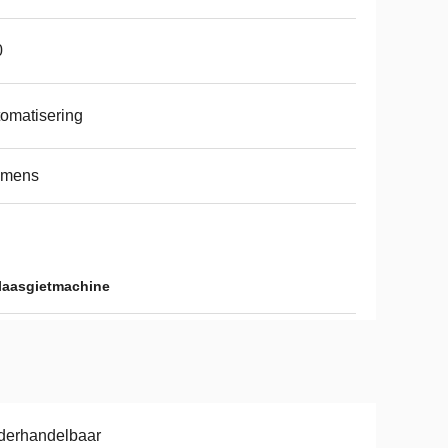
0
omatisering
emens
laasgietmachine
derhandelbaar