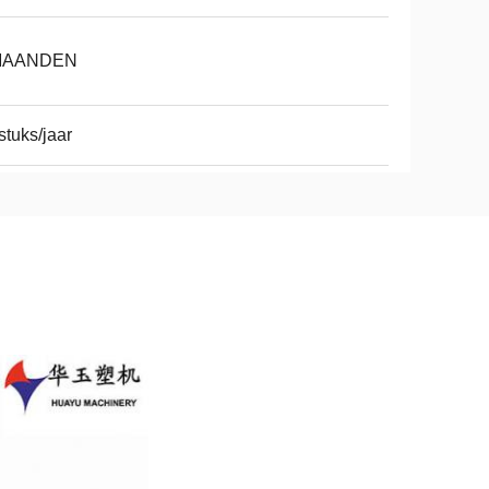
MAANDEN
stuks/jaar