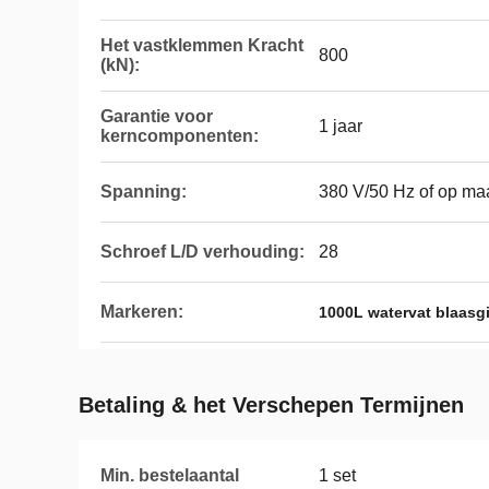
Het vastklemmen Kracht
800
(kN):
Garantie voor
1 jaar
kerncomponenten:
Spanning:
380 V/50 Hz of op ma
Schroef L/D verhouding:
28
Markeren:
1000L watervat blaasg
Betaling & het Verschepen Termijnen
Min. bestelaantal
1 set