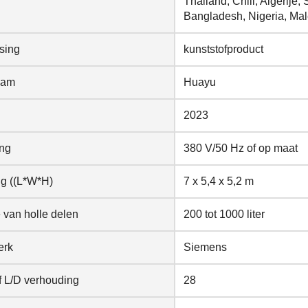
Thailand, Chili, Algerije
Bangladesh, Nigeria, Mal
sing
kunststofproduct
aam
Huayu
2023
ng
380 V/50 Hz of op maat
ng ((L*W*H)
7 x 5,4 x 5,2 m
 van holle delen
200 tot 1000 liter
erk
Siemens
f L/D verhouding
28