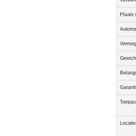
Plaats 
Automa
Vermog
Gewicht
Belangr
Garant
Toepass
Locati