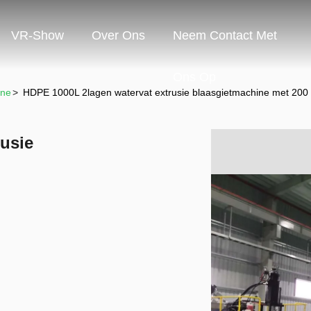
VR-Show
Over Ons
Neem Contact Met
Ons Op
ine
>
HDPE 1000L 2lagen watervat extrusie blaasgietmachine met 200 
usie