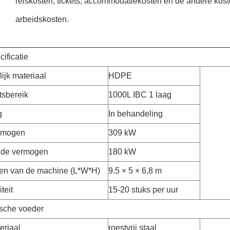
reiskosten, tickets, accommodatiekosten en de andere kos
arbeidskosten.
ificatie
ijk materiaal
HDPE
tsbereik
1000L IBC 1 laag
g
In behandeling
ermogen
309 kW
lde vermogen
180 kW
en van de machine (L*W*H)
9.5 × 5 × 6,8 m
teit
15-20 stuks per uur
sche voeder
riaal
roestvrij staal