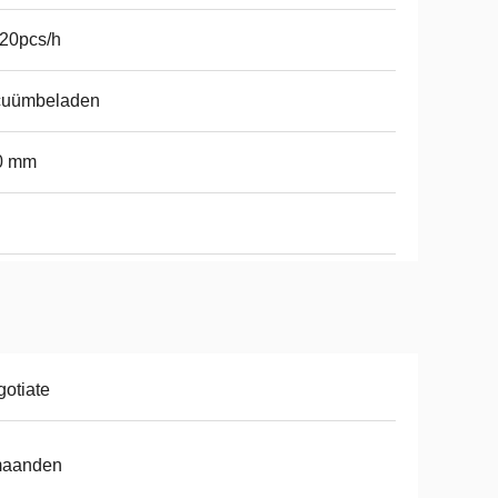
20pcs/h
cuümbeladen
0 mm
otiate
maanden