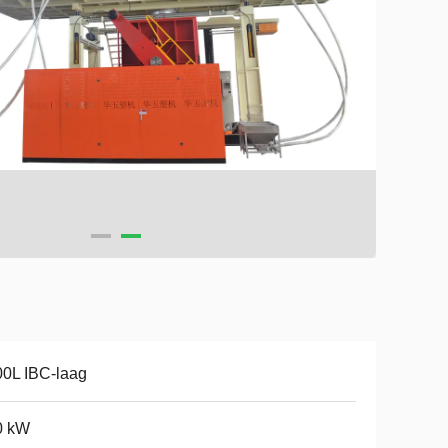
0L IBC-laag
0 kW