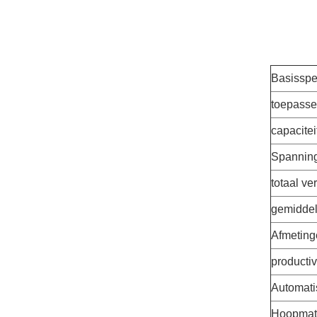
Basisspec
toepassel
capacitei
Spannin
totaal v
gemidde
Afmeting
productivi
Automati
Hoopmate