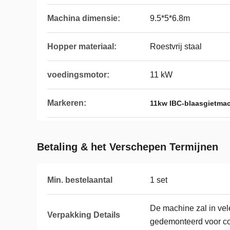
Machina dimensie:
9.5*5*6.8m
Hopper materiaal:
Roestvrij staal
voedingsmotor:
11 kW
Markeren:
11kw IBC-blaasgietma
Betaling & het Verschepen Termijnen
Min. bestelaantal
1 set
De machine zal in ve
Verpakking Details
gedemonteerd voor co