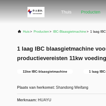
Thuis
Producten
Huis
>
Producten
>
IBC-Blaasgietmachine
>
1 laag IBC
1 laag IBC blaasgietmachine voor
productievereisten 11kw voedin
11kw IBC-blaasgietmachine
1 laag IB
Plaats van herkomst:
Shandong Weifang
Merknaam:
HUAYU