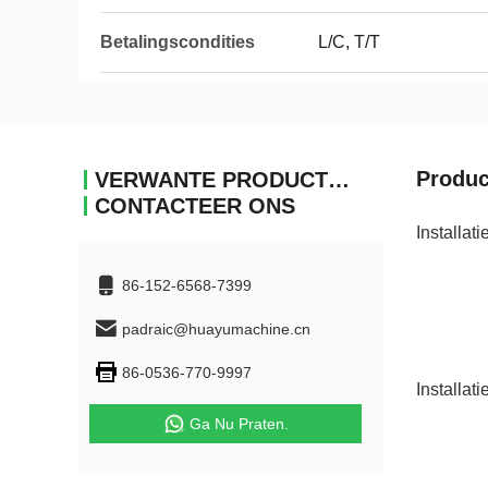
Betalingscondities
L/C, T/T
Produc
VERWANTE PRODUCTEN
CONTACTEER ONS
Installatie
86-152-6568-7399
padraic@huayumachine.cn
86-0536-770-9997
Installat
Ga Nu Praten.