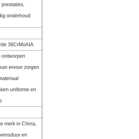
 prestaties,
ig onderhoud
erde 38CrMoAIA
e ontworpen
 kan ervoor zorgen
materiaal
en uniforme en
e
te merk in China,
evensduur en