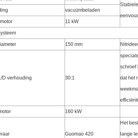
Stabiele
ding
vacuümbeladen
eenvoud
motor
11 kW
systeem
iameter
150 mm
Nitride
special
schroef
L/D verhouding
30:1
dat het 
weekmak
efficiënt
motor
160 kW
Het bes
raar
Guomao 420
lange l