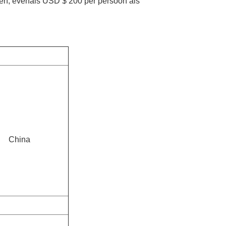
ten, evenals USD $ 200 per persoon als
China