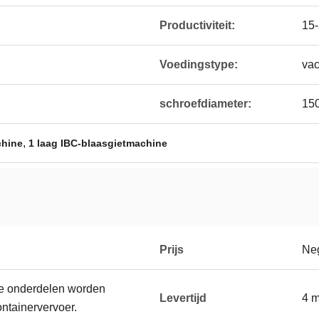
Productiviteit:
15-
Voedingstype:
va
schroefdiameter:
15
,
chine
1 laag IBC-blaasgietmachine
Prijs
Neg
le onderdelen worden
Levertijd
4 
ntainervervoer.