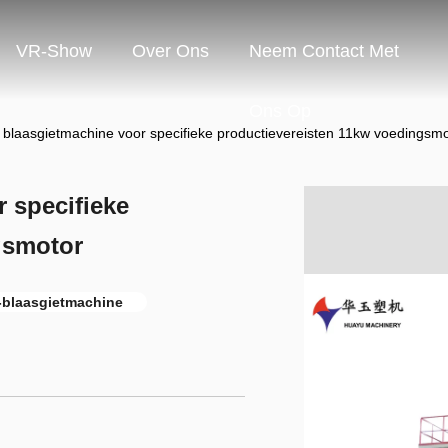
VR-Show
Over Ons
Neem Contact Met
Ons Op
 blaasgietmachine voor specifieke productievereisten 11kw voedingsm
 specifieke
gsmotor
C-blaasgietmachine