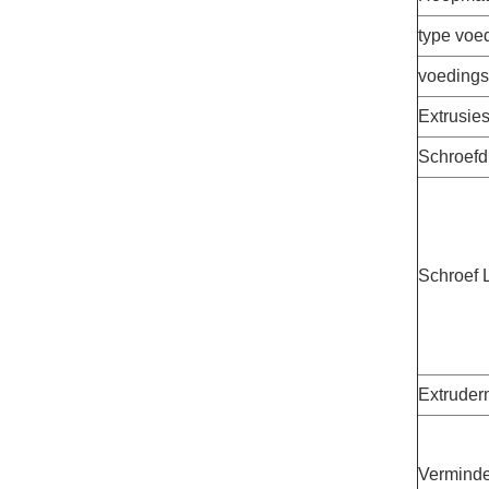
type voe
voedings
Extrusie
Schroefd
Schroef 
Extruder
Verminde