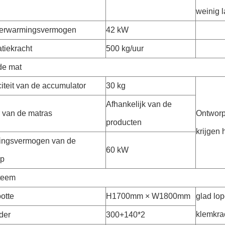
weinig 
verwarmingsvermogen
42 kW
atiekracht
500 kg/uur
de mat
iteit van de accumulator
30 kg
Afhankelijk van de
 van de matras
Ontworp
producten
krijgen 
ingsvermogen van de
60 kW
op
teem
otte
H1700mm × W1800mm
glad lop
klemkrac
der
300+140*2