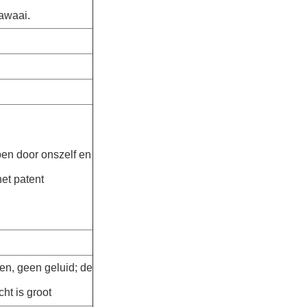
lawaai.
en door onszelf en
het patent
en, geen geluid; de
ht is groot