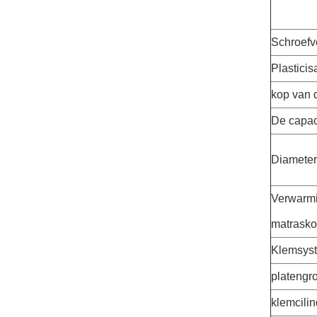
Schroef
Plasticis
kop van 
De capac
Diameter
Verwarm
matrask
Klemsys
platengro
klemcilin