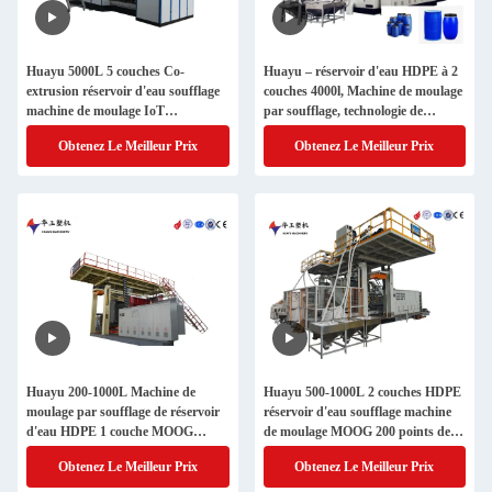
Huayu 5000L 5 couches Co-
Huayu – réservoir d'eau HDPE à 2
extrusion réservoir d'eau soufflage
couches 4000l, Machine de moulage
machine de moulage IoT
par soufflage, technologie de
télécommande de surveillance
chauffage par Induction,
Obtenez Le Meilleur Prix
Obtenez Le Meilleur Prix
Smart Factory
Production de stockage rentable
Huayu 200-1000L Machine de
Huayu 500-1000L 2 couches HDPE
moulage par soufflage de réservoir
réservoir d'eau soufflage machine
d'eau HDPE 1 couche MOOG
de moulage MOOG 200 points de
Contrôle 200 points Production à
contrôle de Parison pour la
Obtenez Le Meilleur Prix
Obtenez Le Meilleur Prix
grande vitesse
production industrielle