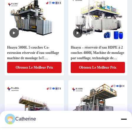
Huayu 5000L 5 couches Co-
Huayu – réservoir d'eau HDPE à 2
extrusion réservoir d'eau soufflage
couches 4000l, Machine de moulage
machine de moulage IoT
par soufflage, technologie de
télécommande de surveillance
chauffage par Induction,
Obtenez Le Meilleur Prix
Obtenez Le Meilleur Prix
Smart Factory
Production de stockage rentable
Catherine