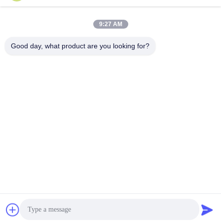
padraic@huayumachine.cn
ई-मेल
9:27 AM
Good day, what product are you looking for?
0086-152-6568-7399
फोन
Weifang Huayu Plastic Machinery Co., Ltd.
अब बात करें
Weifang Huayu Plastic Machinery Co., Ltd.