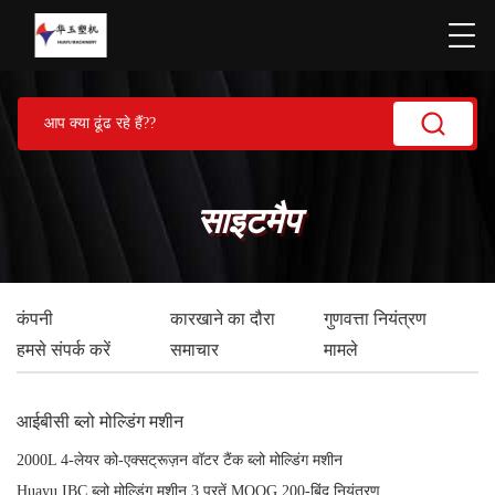
साइटमैप
कंपनी
कारखाने का दौरा
गुणवत्ता नियंत्रण
हमसे संपर्क करें
समाचार
मामले
आईबीसी ब्लो मोल्डिंग मशीन
2000L 4-लेयर को-एक्सट्रूज़न वॉटर टैंक ब्लो मोल्डिंग मशीन
Huayu IBC ब्लो मोल्डिंग मशीन 3 परतें MOOG 200-बिंदु नियंत्रण