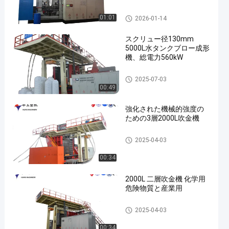
IBC吹金機
01:01
2026-01-14
スクリュー径130mm
5000L水タンクブロー成形
機、総電力560kW
3000-5000l 水タンク ブローモ
2025-07-03
ールディングマシン
00:49
強化された機械的強度の
ための3層2000L吹金機
500~2000Lの水タンク吹造機
2025-04-03
00:34
2000L 二層吹金機 化学用
危険物質と産業用
500~2000Lの水タンク吹造機
2025-04-03
00:34