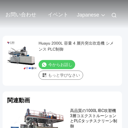
お問い合わせ
イベント
Japanese
Huayu 2000L 容量 4 層共突出吹造機 シメ
ンス PLC制御
今からお話し
もっと学びなさい
関連動画
高品質の1000L IBC吹塑機
3層コエクストルーション
とPLCタッチスクリーン制
御