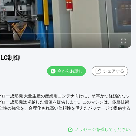
PLC制御
今からお話し
シェアする
 4層ブロー成形機 大量生産の産業用コンテナ向けに、堅牢かつ経済的なソ
共押出ブロー成形機は卓越した価値を提供します。このマシンは、多層技術
全性の強化を、合理化され高い信頼性を備えたパッケージで提供する
メッセージを残してください.