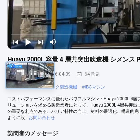
Huayu 2000L 容量 4 層共突出吹造機 シメンス 
IBC吹金機
2026-04-09
64 意見
#
大型吹金機
#
IBCタンク製造機械
#
IBCマシン
コストパフォーマンスに優れたパワフルマシン：Huayu 2000L
リューションを求める製造業者にとって、Huayu 2000L 4層
の重要な利点である、バリア特性の向上、材料の最適化、構造的完
ように設...
お問い合わせ
訪問者のメッセージ