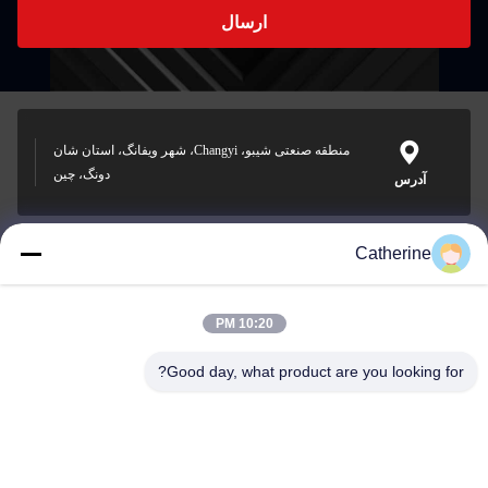
ارسال
منطقه صنعتی شیبو، Changyi، شهر ویفانگ، استان شان
دونگ، چین
آدرس
Catherine
padraic@huayumachine.cn
ایمیل
10:20 PM
Good day, what product are you looking for?
0086-152-6568-7399
تلفن