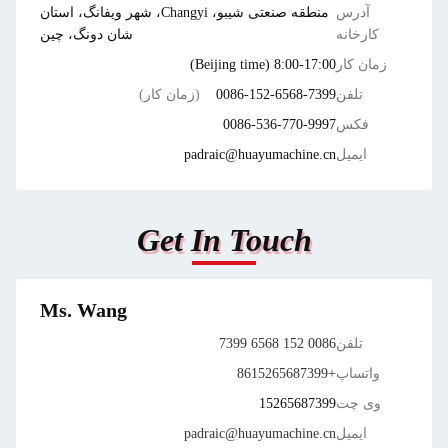
آدرس
منطقه صنعتی شیبو، Changyi، شهر ویفانگ، استان
کارخانه
شان دونگ، چین
زمان کار
8:00-17:00 (Beijing time)
تلفن
0086-152-6568-7399
(زمان کار)
فکس
0086-536-770-9997
ایمیل
padraic@huayumachine.cn
Get In Touch
Ms. Wang
تلفن
0086 152 6568 7399
واتساپ
+8615265687399
وی چت
15265687399
ایمیل
padraic@huayumachine.cn