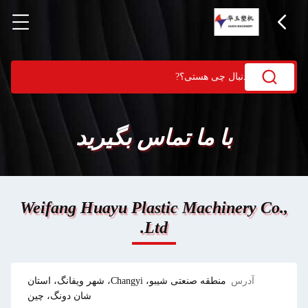
با ما تماس بگیرید
Weifang Huayu Plastic Machinery Co.,
Ltd.
آدرس
منطقه صنعتی شیبو، Changyi، شهر ویفانگ، استان
شان دونگ، چین