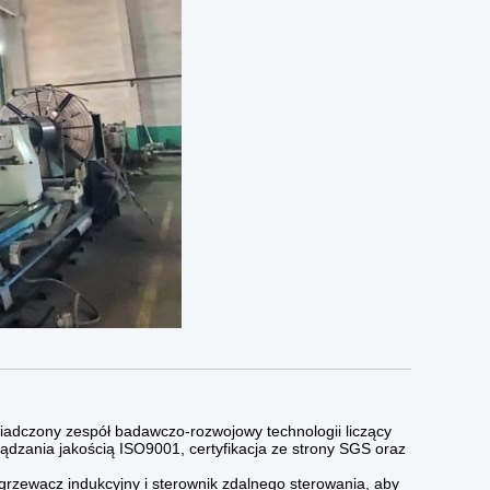
iadczony zespół badawczo-rozwojowy technologii liczący
ądzania jakością ISO9001, certyfikacja ze strony SGS oraz
grzewacz indukcyjny i sterownik zdalnego sterowania, aby