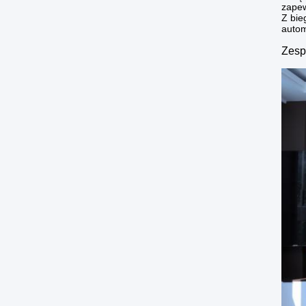
zapew
Z bie
autom
Zesp