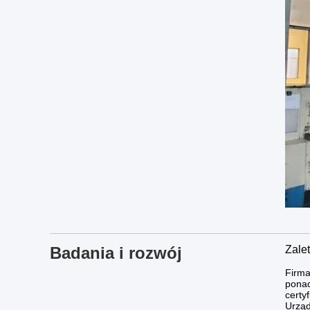
Badania i rozwój
Zale
Firma
ponad
certy
Urząd