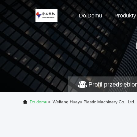
Do Domu
Produkty
Profil przedsiębio
Do domu
>
Weifang Huayu Plastic Machinery Co., Ltd. 