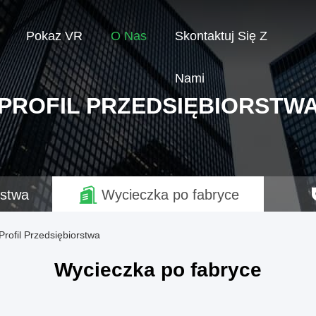
Pokaz VR
O Nas
Skontaktuj Się Z
Nami
PROFIL PRZEDSIĘBIORSTW
rstwa
Wycieczka po fabryce
Profil Przedsiębiorstwa
Wycieczka po fabryce