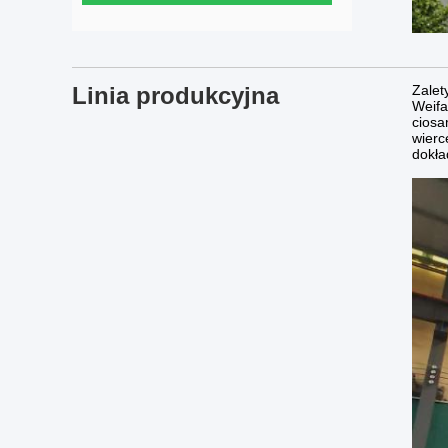
Linia produkcyjna
Zalet
Weifa
ciosa
wierc
dokła