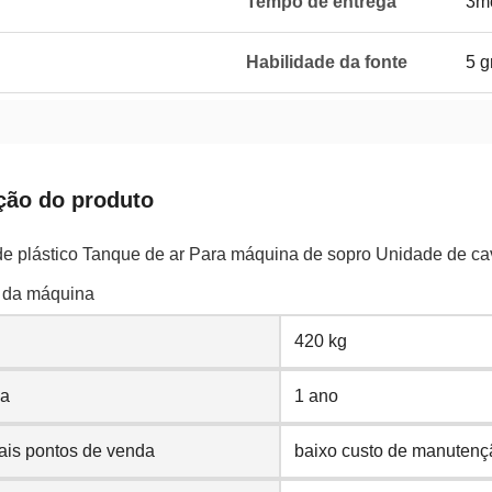
Tempo de entrega
3m
Habilidade da fonte
5 g
ção do produto
de plástico Tanque de ar Para máquina de sopro Unidade de c
 da máquina
420 kg
ia
1 ano
ais pontos de venda
baixo custo de manutenç