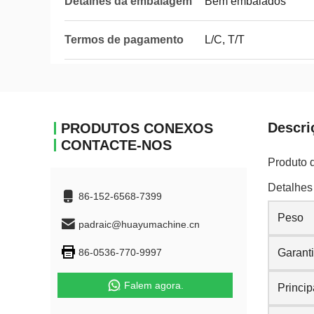
Detalhes da embalagem
Bem embalados
Termos de pagamento
L/C, T/T
Descri
PRODUTOS CONEXOS
CONTACTE-NOS
Produto 
Detalhes
86-152-6568-7399
Peso
padraic@huayumachine.cn
86-0536-770-9997
Garant
Falem agora.
Princip