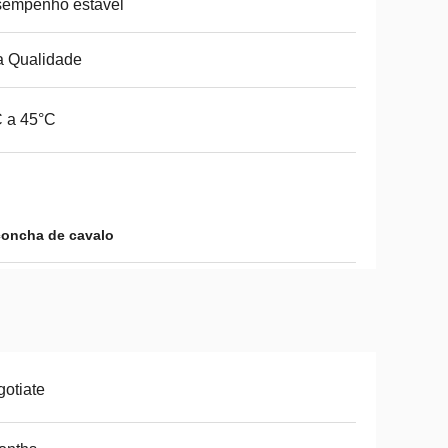
sempenho estável
a Qualidade
 a 45°C
concha de cavalo
otiate