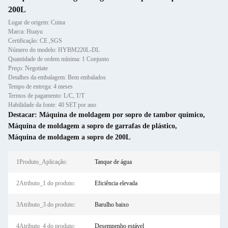
200L
Lugar de origem: Cnina
Marca: Huayu
Certificação: CE ,SGS
Número do modelo: HYBM220L-DL
Quantidade de ordem mínima: 1 Conjunto
Preço: Negotiate
Detalhes da embalagem: Bem embalados
Tempo de entrega: 4 meses
Termos de pagamento: L/C, T/T
Habilidade da fonte: 40 SET por ano
Destacar:
Máquina de moldagem por sopro de tambor químico
,
Máquina de moldagem a sopro de garrafas de plástico
,
Máquina de moldagem a sopro de 200L
1Produto_Aplicação:
Tanque de água
2Atributo_1 do produto:
Eficiência elevada
3Atributo_3 do produto:
Barulho baixo
4Atributo_4 do produto:
Desempenho estável