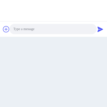
Obtenha o melhor preço
Falem agora.
Falem agora.
Photo
Video Call
Audio Call