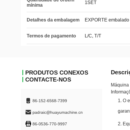
1SET
mínima
Detalhes da embalagem
EXPORTE embalado
Termos de pagamento
L/C, T/T
Descri
PRODUTOS CONEXOS
CONTACTE-NOS
Máquina 
Informaç
O e
86-152-6568-7399
garan
padraic@huayumachine.cn
Equ
86-0536-770-9997