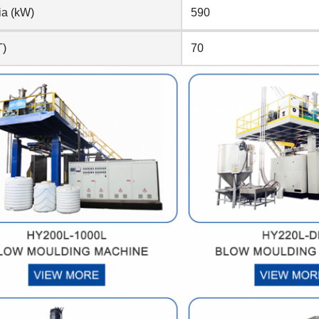
ia (kW)
590
T)
70