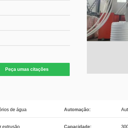
Peça umas citações
órios de água
Automação:
Aut
 extrusão
Capacidade:
30