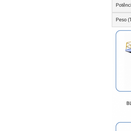
Potênc
Peso (