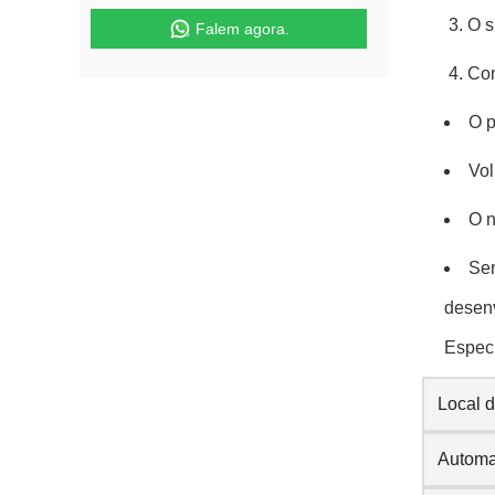
O s
Falem agora.
Com
O p
Vol
O n
Ser
desenv
Especi
Local 
Autom