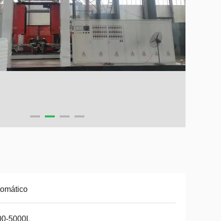
omático
00-5000L