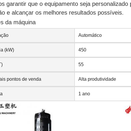
 garantir que o equipamento seja personalizado 
o e alcançar os melhores resultados possíveis.
es da máquina
ação
Automático
ia (kW)
450
T)
55
ais pontos de venda
Alta produtividade
ia
1 ano