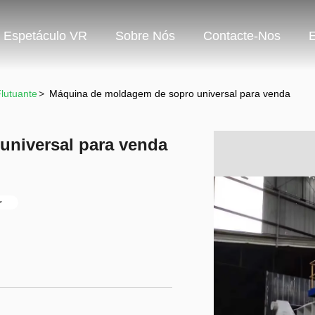
Espetáculo VR
Sobre Nós
Contacte-Nos
lutuante
>
Máquina de moldagem de sopro universal para venda
niversal para venda
r