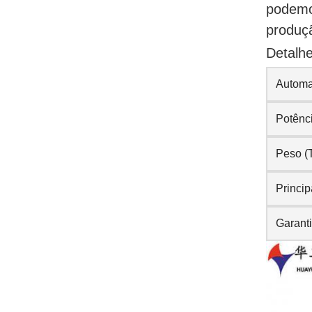
podemos
produçã
Detalh
Autom
Potênc
Peso (
Princip
Garant