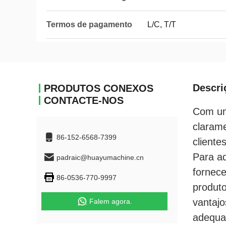
Termos de pagamento
L/C, T/T
Descri
PRODUTOS CONEXOS
CONTACTE-NOS
Com um
clarame
86-152-6568-7399
clientes
Para ad
padraic@huayumachine.cn
fornec
86-0536-770-9997
produto
vantajo
Falem agora.
adequa