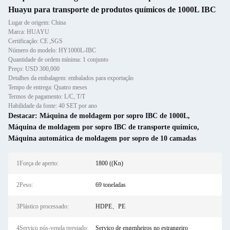
Huayu para transporte de produtos químicos de 1000L IBC
Lugar de origem: China
Marca: HUAYU
Certificação: CE ,SGS
Número do modelo: HY1000L-IBC
Quantidade de ordem mínima: 1 conjunto
Preço: USD 300,000
Detalhes da embalagem: embalados para exportação
Tempo de entrega: Quatro meses
Termos de pagamento: L/C, T/T
Habilidade da fonte: 40 SET por ano
Destacar:
Máquina de moldagem por sopro IBC de 1000L
,
Máquina de moldagem por sopro IBC de transporte químico
,
Máquina automática de moldagem por sopro de 10 camadas
1Força de aperto:
1800 ((Kn)
2Peso:
69 toneladas
3Plástico processado:
HDPE、PE
4Serviço pós-venda prestado:
Serviço de engenheiros no estrangeiro