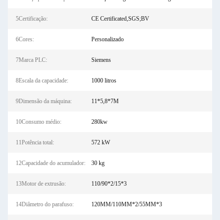
5Certificação:
CE Certificated,SGS;BV
6Cores:
Personalizado
7Marca PLC:
Siemens
8Escala da capacidade:
1000 litros
9Dimensão da máquina:
11*5,8*7M
10Consumo médio:
280kw
11Potência total:
572 kW
12Capacidade do acumulador:
30 kg
13Motor de extrusão:
110/90*2/15*3
14Diâmetro do parafuso:
120MM/110MM*2/55MM*3