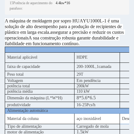
15Potência de aquecimento do
4.4kw*16
parafuso:
A máquina de moldagem por sopro HUAYU1000L-1 é uma 
solução de alto desempenho para a produção de recipientes de 
plástico em larga escala.assegurar a precisão e reduzir os custos 
operacionaisA sua construção robusta garante durabilidade e 
fiabilidade em funcionamento contínuo.
Material aplicável
HDPE
faixa de capacidade
2
00-
1
000L,
1
camada
Peso total
29
T
Voltagem
Em pendência
potência total
200
kW
potência média
1
10 kW
8
*
5.6
*6
.5
Dimensão da máquina (L*W*H)
produtividade
1
6
-2
5
Pcs/h
Alimentação automática
Material da coluna
aço inoxidável
Desemp
Tipo de alimentação
Carregado de mola
1.
5
motor de alimentação
kW