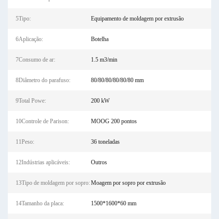
5Tipo:
Equipamento de moldagem por extrusão
6Aplicação:
Botelha
7Consumo de ar:
1.5 m3/min
8Diâmetro do parafuso:
80/80/80/80/80/80 mm
9Total Powe:
200 kW
10Controle de Parison:
MOOG 200 pontos
11Peso:
36 toneladas
12Indústrias aplicáveis:
Outros
13Tipo de moldagem por sopro:
Moagem por sopro por extrusão
14Tamanho da placa:
1500*1600*60 mm