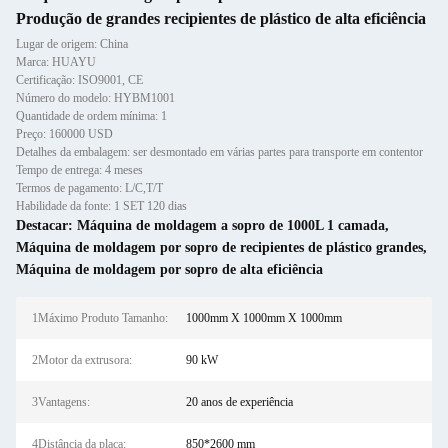
Produção de grandes recipientes de plástico de alta eficiência
Lugar de origem: China
Marca: HUAYU
Certificação: ISO9001, CE
Número do modelo: HYBM1001
Quantidade de ordem mínima: 1
Preço: 160000 USD
Detalhes da embalagem: ser desmontado em várias partes para transporte em contentor
Tempo de entrega: 4 meses
Termos de pagamento: L/C,T/T
Habilidade da fonte: 1 SET 120 dias
Destacar:
Máquina de moldagem a sopro de 1000L 1 camada
,
Máquina de moldagem por sopro de recipientes de plástico grandes
,
Máquina de moldagem por sopro de alta eficiência
1Máximo Produto Tamanho:
1000mm X 1000mm X 1000mm
2Motor da extrusora:
90 kW
3Vantagens:
20 anos de experiência
4Distância da placa:
850*2600 mm