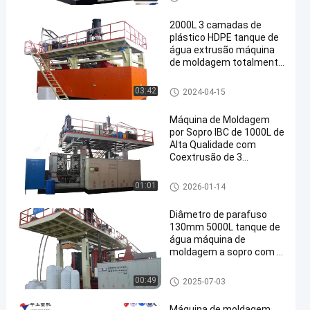
pro de paletes
2000L 3 camadas de
plástico HDPE tanque de
água extrusão máquina
de moldagem totalmente
automática
Máquina de moldagem a sopr
03:42
2024-04-15
o de reservatório de água de 5
00-2000L
Máquina de Moldagem
por Sopro IBC de 1000L de
Alta Qualidade com
Coextrusão de 3
Camadas e Controle por
Tela Sensível ao Toque
Máquina de moldagem por so
01:01
2026-01-14
PLC
pro IBC
Diâmetro de parafuso
130mm 5000L tanque de
água máquina de
moldagem a sopro com e
560kw Potência total
Máquina de moldagem por so
00:49
2025-07-03
pro de reservatório de água de
3000-5000 l
Máquina de moldagem