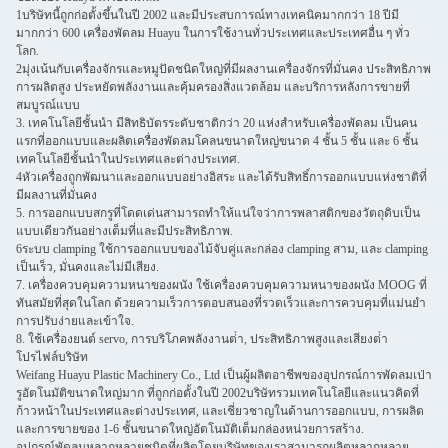
1บริษัทนี้ถูกก่อตั้งขึ้นในปี 2002 และมีประสบการณ์ทางเทคนิคมากกว่า 18 ปีมี
มากกว่า 600 เครื่องพัดลม Huayu ในการใช้งานทั่วประเทศและประเทศอื่น ๆ ทั่ว
โลก.
2มุ่งเน้นกับเครื่องจักรและหมูปัดชนิดใหญ่ที่มีผลงานเครื่องจักรที่มั่นคง ประสิทธิภาพ
การผลิตสูง ประหยัดพลังงานและคุ้มครองสิ่งแวดล้อม และบริการหลังการขายที่
สมบูรณ์แบบ
3. เทคโนโลยีชั้นนํา มีสิทธิบัตรระดับชาติกว่า 20 แห่งสําหรับเครื่องพัดลม เป็นคน
แรกที่ออกแบบและผลิตเครื่องพัดลมโคลนขนาดใหญ่ขนาด 4 ชั้น 5 ชั้น และ 6 ชั้น
เทคโนโลยีชั้นนําในประเทศและต่างประเทศ.
4หัวเครื่องถูกพัฒนาและออกแบบอย่างอิสระ และได้รับสิทธิ์การออกแบบแห่งชาติที่
มีผลงานที่มั่นคง
5. การออกแบบสกรูที่โดดเด่นสามารถทําให้แน่ใจว่าการพลาสติกของวัตถุดิบเป็น
แบบเดียวกันอย่างเต็มที่และมีประสิทธิภาพ.
6ระบบ clamping ใช้การออกแบบของไม้จับคู่และกล่อง clamping สาม, และ clamping
เป็นเร็ว, มั่นคงและไม่มีเสียง.
7. เครื่องควบคุมความหนาของผนัง ใช้เครื่องควบคุมความหนาของผนัง MOOG ที่
ทันสมัยที่สุดในโลก ด้วยความเร็วการตอบสนองที่รวดเร็วและการควบคุมที่แม่นยํา
การปรับง่ายและเข้าใจ.
8. ใช้เครื่องยนต์ servo, การบริโภคพลังงานต่ํา, ประสิทธิภาพสูงและเสียงต่ํา
โปรไฟล์บริษัท
Weifang Huayu Plastic Machinery Co., Ltd เป็นผู้ผลิตอาชีพของอุปกรณ์การพัดลมเป่า
รูอัตโนมัติขนาดใหญ่มาก ที่ถูกก่อตั้งในปี 2002บริษัทรวมเทคโนโลยีและแนวคิดที่
ก้าวหน้าในประเทศและต่างประเทศ, และเชี่ยวชาญในด้านการออกแบบ, การผลิต
และการขายของ 1-6 ชั้นขนาดใหญ่อัตโนมัติเต็มกล่องหน่วยการสร้าง.
อุปกรณ์พัดลมหลากหลายชนิดที่ผลิตโดยบริษัทของเราสามารถผลิตหลากหลาย