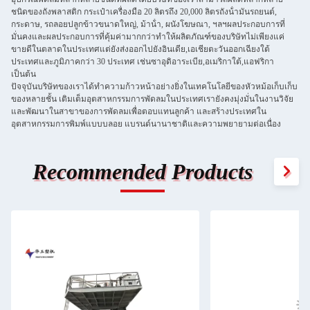
ชนิดของถังพลาสติก กระเป๋าเครื่องมือ 20 ลิตรถึง 20,000 ลิตรถังน้ํามันรถยนต์,
กระดาษ, รถลอยปลูกข้าวขนาดใหญ่, ม้าน้ํา, ผนังโฆษณา, ฯลฯผลประกอบการที่
มั่นคงและผลประกอบการที่คุ้มค่ามากกว่าทําให้ผลิตภัณฑ์ของบริษัทไม่เพียงแค่
ขายดีในตลาดในประเทศแต่ยังส่งออกไปยังอินเดีย,เอเชียตะวันออกเฉียงใต้
ประเทศและภูมิภาคกว่า 30 ประเทศ เช่นซาอุดิอาระเบีย,อเมริกาใต้,แอฟริกา
เป็นต้น
ปัจจุบันบริษัทของเราได้ทําความก้าวหน้าอย่างยิ่งในเทคโนโลยีของหัวหม้อเก็บเก็บ
ของหลายชั้น เติมเต็มอุตสาหกรรมการพัดลมในประเทศเรายังคงมุ่งมั่นในงานวิจัย
และพัฒนาในสาขาของการพัดลมเพื่อตอบแทนลูกค้า และสร้างประเทศใน
อุตสาหกรรมการพิมพ์แบบบลอย แบรนด์นานาชาติและความพยายามต่อเนื่อง
Recommended Products