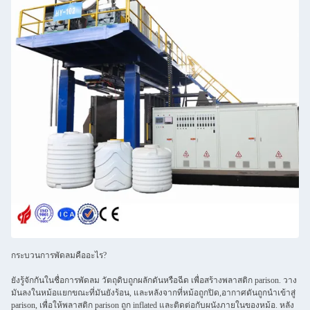
กระบวนการพัดลมคืออะไร?
ยังรู้จักกันในชื่อการพัดลม วัตถุดิบถูกผลักดันหรือฉีด เพื่อสร้างพลาสติก parison. วาง
มันลงในหม้อแยกขณะที่มันยังร้อน, และหลังจากที่หม้อถูกปิด,อากาศดันถูกนําเข้าสู่
parison, เพื่อให้พลาสติก parison ถูก inflated และติดต่อกับผนังภายในของหม้อ. หลัง