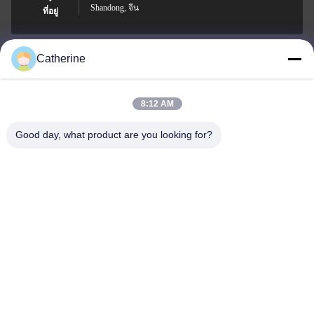
Shandong, จีน
ที่อยู่
Catherine
padraic@huayumachine.cn
อีเมล
8:12 AM
Good day, what product are you looking for?
0086-152-6568-7399
โทรศัพท์
Weifang Huayu Plastic Machinery Co., Ltd.