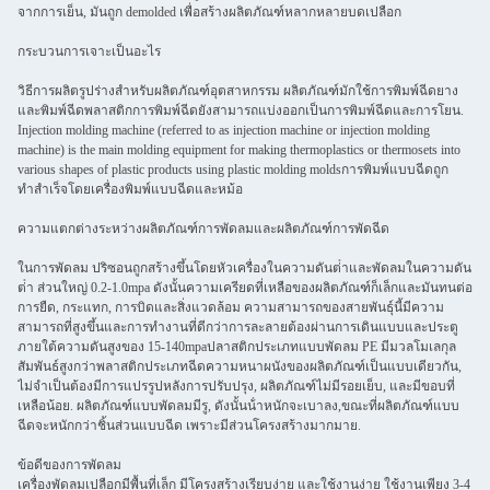
จากการเย็น, มันถูก demolded เพื่อสร้างผลิตภัณฑ์หลากหลายบดเปลือก
กระบวนการเจาะเป็นอะไร
วิธีการผลิตรูปร่างสําหรับผลิตภัณฑ์อุตสาหกรรม ผลิตภัณฑ์มักใช้การพิมพ์ฉีดยาง
และพิมพ์ฉีดพลาสติกการพิมพ์ฉีดยังสามารถแบ่งออกเป็นการพิมพ์ฉีดและการโยน.
Injection molding machine (referred to as injection machine or injection molding
machine) is the main molding equipment for making thermoplastics or thermosets into
various shapes of plastic products using plastic molding moldsการพิมพ์แบบฉีดถูก
ทําสําเร็จโดยเครื่องพิมพ์แบบฉีดและหม้อ
ความแตกต่างระหว่างผลิตภัณฑ์การพัดลมและผลิตภัณฑ์การพัดฉีด
ในการพัดลม ปริซอนถูกสร้างขึ้นโดยหัวเครื่องในความดันต่ําและพัดลมในความดัน
ต่ํา ส่วนใหญ่ 0.2-1.0mpa ดังนั้นความเครียดที่เหลือของผลิตภัณฑ์ก็เล็กและมันทนต่อ
การยืด, กระแทก, การบิดและสิ่งแวดล้อม ความสามารถของสายพันธุ์นี้มีความ
สามารถที่สูงขึ้นและการทํางานที่ดีกว่าการละลายต้องผ่านการเดินแบบและประตู
ภายใต้ความดันสูงของ 15-140mpaปลาสติกประเภทแบบพัดลม PE มีมวลโมเลกุล
สัมพันธ์สูงกว่าพลาสติกประเภทฉีดความหนาผนังของผลิตภัณฑ์เป็นแบบเดียวกัน,
ไม่จําเป็นต้องมีการแปรรูปหลังการปรับปรุง, ผลิตภัณฑ์ไม่มีรอยเย็บ, และมีขอบที่
เหลือน้อย. ผลิตภัณฑ์แบบพัดลมมีรู, ดังนั้นน้ําหนักจะเบาลง,ขณะที่ผลิตภัณฑ์แบบ
ฉีดจะหนักกว่าชิ้นส่วนแบบฉีด เพราะมีส่วนโครงสร้างมากมาย.
ข้อดีของการพัดลม
เครื่องพัดลมเปลือกมีพื้นที่เล็ก มีโครงสร้างเรียบง่าย และใช้งานง่าย ใช้งานเพียง 3-4