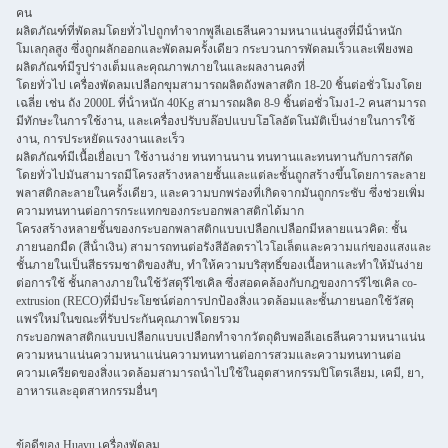
คน
ผลิตภัณฑ์ที่พัดลมโดยทั่วไปถูกทําจากพูลีเอเธลีนความหนาแน่นสูงที่มีน้ําหนัก
โมเลกุลสูง ซึ่งถูกผลักออกและพัดลมครั้งเดียว กระบวนการพัดลมเร็วและเพียงพอ
ผลิตภัณฑ์มีรูปร่างเต็มและคุณภาพภายในและผลงานคงที่
โดยทั่วไป เครื่องพัดลมเปลือกขุมสามารถผลิตถังพลาสติก 18-20 ชิ้นต่อชั่วโมงโดย
เฉลี่ย เช่น ถัง 2000L ที่น้ําหนัก 40Kg สามารถผลิต 8-9 ชิ้นต่อชั่วโมง1-2 คนสามารถ
มีทักษะในการใช้งาน, และเครื่องปรับบล๊อปแบบโฮโลอัตโนมัติเป็นง่ายในการใช้
งาน, การประหยัดแรงงานและเร็ว
ผลิตภัณฑ์มีเนื้อเยื่อเบา ใช้งานง่าย ทนทานนาน ทนทานและทนทานกับการสกัด
โดยทั่วไปมันสามารถมีโครงสร้างหลายชั้นและแต่ละชั้นถูกสร้างขึ้นโดยการละลาย
พลาสติกละลายในครั้งเดียว, และความบกพร่องที่เกิดจากมันถูกกระชับ ซึ่งช่วยเพิ่ม
ความทนทานต่อการกระแทกของกระบอกพลาสติกได้มาก
โครงสร้างหลายชั้นของกระบอกพลาสติกแบบเปลือกเปลือกมีหลายแนวคิด: ชั้น
ภายนอกมืด (สีน้ําเงิน) สามารถทนต่อรังสีอัลตราไวโอเล็ตและความแก่ของแสงและ
ชั้นภายในเป็นสีธรรมชาติของสับ, ทําให้ความบริสุทธิ์ของเนื้อหาและทําให้มันง่าย
ต่อการใช้ ชั้นกลางภายในใช้วัสดุรีไซเคิล ซึ่งสอดคล้องกับกฎของการรีไซเคิล co-
extrusion (RECO)ที่มีประโยชน์ต่อการปกป้องสิ่งแวดล้อมและชั้นภายนอกใช้วัสดุ
แพร่ใหม่ในขณะที่รับประกันคุณภาพโดยรวม
กระบอกพลาสติกแบบเปลือกแบบเปลือกทําจากวัตถุดิบพอลีเอเธลีนความหนาแน่น
ความหนาแน่นความหนาแน่นความทนทานต่อการสวมและความทนทานต่อ
ความเครียดของสิ่งแวดล้อมสามารถนําไปใช้ในอุตสาหกรรมปิโตรเลียม, เคมี, ยา,
อาหารและอุตสาหกรรมอื่นๆ
ข้อดีของ Huayu เครื่องพัดลม