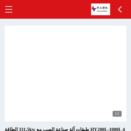
HY200L-1000L 4 طبقات آلة صناعة الصب مع 331.5kw الطاقة