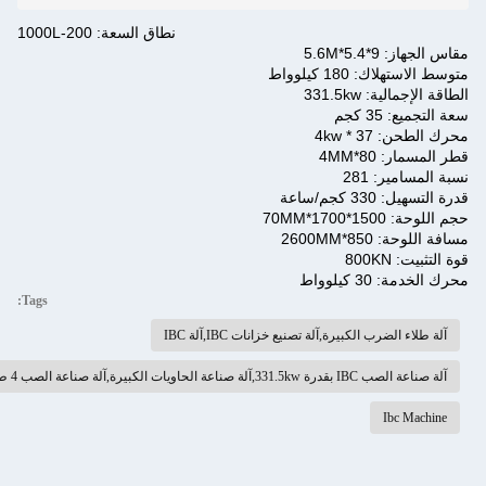
نطاق السعة: 200-1000L
5*5.6M
: 180 كيلوواط
ة: 331.5kw
3 كجم
 * 4kw
80*4MM
ر: 281
كجم/ساعة
1*70MM
8*2600MM
800
 كيلوواط
Tags:
لضرب الكبيرة,آلة تصنيع خزانات IBC,آلة IBC
 الحاويات الكبيرة,آلة صناعة الصب 4 طبقات لـ IBC
Ibc