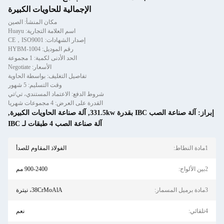
الإجمالية للحاويات الكبيرة
مكان المنشأ: الصين
اسم العلامة التجارية: Huayu
إصدار الشهادات: CE，ISO9001
رقم الموديل: HYBM-1004
الحد الأدنى لكمية: 1 مجموعة
الأسعار: Negotiate
تفاصيل التغليف: بواسطة الحاوية
وقت التسليم: 5 شهور
شروط الدفع: الاعتماد المستندي، تي/تي
القدرة على العرض: 4 مجموعات شهريا
اعة الصب IBC بقدرة 331.5kw
,
آلة صناعة الحاويات الكبيرة
,
آلة صناعة الصب 4 طبقات لـ IBC
الفولاذ المقاوم للصدأ
900-2400 مم
38CrMoAlA، نيترة
نعم