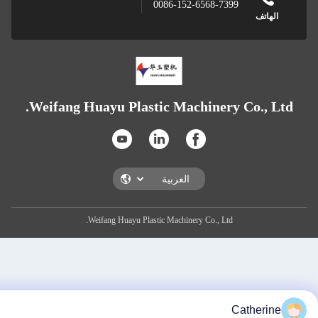
0086-152-6568-7399
تف
Weifang Huayu Plastic Machinery Co.,
Weifang Huayu Plastic Machinery Co., Ltd.
Cather