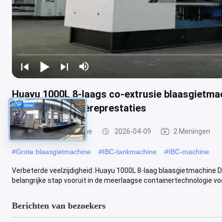
Huayu 1000L 8-laags co-extrusie blaasgietma
superieure barrièreprestaties
IBC-blaasgietmachine
2026-04-09
2 Meningen
#
Grote blaasgietmachine
#
IBC-tankmachine
#
IBC-machine
Verbeterde veelzijdigheid: Huayu 1000L 8-laag blaasgietmachine 
belangrijke stap vooruit in de meerlaagse containertechnologie voor
Berichten van bezoekers