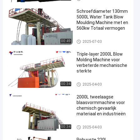
Schroefdiameter 130mm
5000L Water Tank Blow
Moulding Machine met en
560kw Totaal vermogen
3000-5000l waterreservoir bla
00:49
2025-07-03
asgietmachine
Triple-layer 2000L Blow
Molding Machine voor
verbeterde mechanische
sterkte
500-2000L waterreservoir blaa
00:34
2025-04-03
sgietmachine
2000L tweelaagse
blaasvormmachine voor
chemisch gevaarlijk
materiaal en industrieën
500-2000L waterreservoir blaa
00:34
2025-04-03
sgietmachine
Robuuste 220L