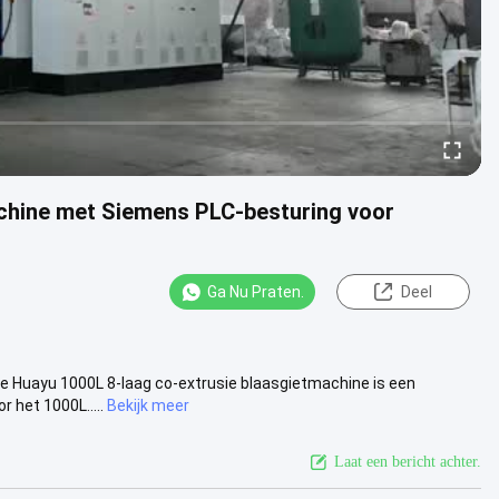
chine met Siemens PLC-besturing voor
Ga Nu Praten.
Deel
De Huayu 1000L 8-laag co-extrusie blaasgietmachine is een
 het 1000L.....
Bekijk meer
Laat een bericht achter.