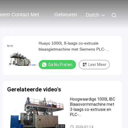
eem Contact Met
Gebeuren
Dutch
ns Op
Huayu 1000L 8-laags co-extrusie
blaasgietmachine met Siemens PLC-
besturing voor superieure
barrièreprestaties
Ga Nu Praten.
Leer Meer
Gerelateerde video's
Hoogwaardige 1000L IBC
Blaasvormmachine met
3-laags co-extrusie en
PLC-
aanraakschermbesturing
IBC-blaasgietmachine
01:01
2026-01-14