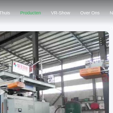
Thuis
Producten
VR-Show
Over Ons
N
O