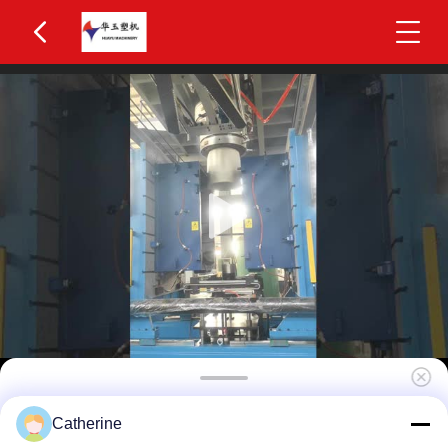
2000L 4-laag co-extrusie water tank
Catherine
blaasgietmachine