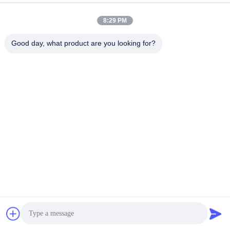
Ga Nu Praten.
Verzoek Verzenden
8:29 PM
#
Grote Blaasgietmachine
#
IBC-Tankmachine
#
IBC-Machine
Good day, what product are you looking for?
IBC-blaasgietmachine
2026-07-06
14 Meningen
Toepasselijk materiaal HDPE Capaciteitsbereik 200-2000L, 4 lagen
Spanning 380V 50HZ Totaal vermogen 449 kW Gemiddeld vermogen 280
kW Productiviteit 10-24 stuks per uur Deze 2000 liter grote vierlagige ...
Bekijk meer
Berichten van bezoekers
Laat een bericht achter.
Nog geen commentaar