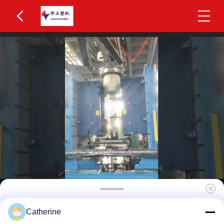
2000L 4 katmanlı eş çıkartma su tankı üfleme
Catherine
kalıplama makinesi