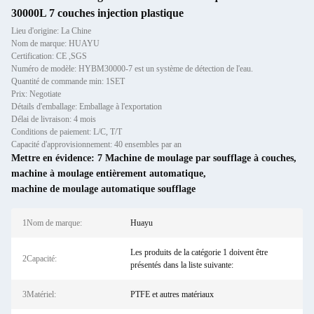
30000L 7 couches injection plastique
Lieu d'origine: La Chine
Nom de marque: HUAYU
Certification: CE ,SGS
Numéro de modèle: HYBM30000-7 est un système de détection de l'eau.
Quantité de commande min: 1SET
Prix: Negotiate
Détails d'emballage: Emballage à l'exportation
Délai de livraison: 4 mois
Conditions de paiement: L/C, T/T
Capacité d'approvisionnement: 40 ensembles par an
Mettre en évidence:
7 Machine de moulage par soufflage à couches
,
machine à moulage entièrement automatique
,
machine de moulage automatique soufflage
1Nom de marque:
Huayu
Les produits de la catégorie 1 doivent être
2Capacité:
présentés dans la liste suivante:
3Matériel:
PTFE et autres matériaux