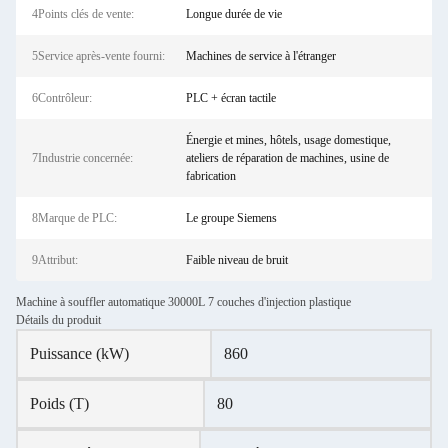
4Points clés de vente:
Longue durée de vie
5Service après-vente fourni:
Machines de service à l'étranger
6Contrôleur:
PLC + écran tactile
Énergie et mines, hôtels, usage domestique,
7Industrie concernée:
ateliers de réparation de machines, usine de
fabrication
8Marque de PLC:
Le groupe Siemens
9Attribut:
Faible niveau de bruit
Machine à souffler automatique 30000L 7 couches d'injection plastique
Détails du produit
Puissance (kW)
860
Poids (T)
80