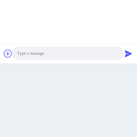
Obtenez Le Meilleur Prix
Parlez Maintenant.
Parlez Maintenant.
Photo
Video Call
Audio Call
Huayu a breveté un système d'ouverture et de fermeture rapides à trois cylindres.
Questions et réponses:
Q2: quelle est la période de garantie de votre machine?