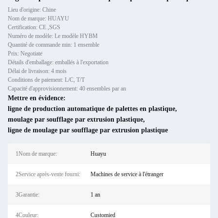
Lieu d'origine: Chine
Nom de marque: HUAYU
Certification: CE ,SGS
Numéro de modèle: Le modèle HYBM
Quantité de commande min: 1 ensemble
Prix: Negotiate
Détails d'emballage: emballés à l'exportation
Délai de livraison: 4 mois
Conditions de paiement: L/C, T/T
Capacité d'approvisionnement: 40 ensembles par an
Mettre en évidence:
ligne de production automatique de palettes en plastique
,
moulage par soufflage par extrusion plastique
,
ligne de moulage par soufflage par extrusion plastique
1Nom de marque:
Huayu
2Service après-vente fourni:
Machines de service à l'étranger
3Garantie:
1 an
4Couleur:
Customied