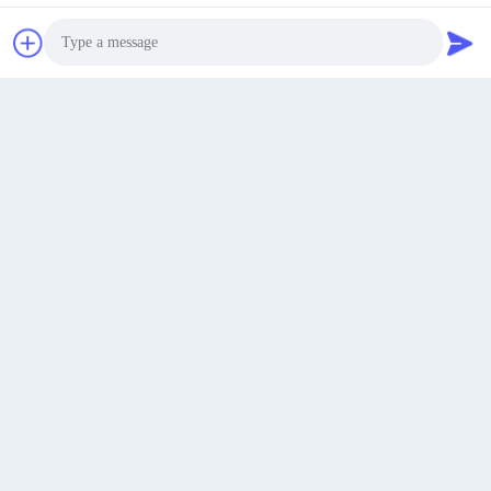
Obtenez Le Meilleur Prix
Parlez Maintenant.
Parlez Maintenant.
Photo
Video Call
Audio Call