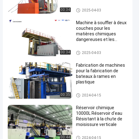
accrue
Machine de soufflage à l'eau p
00:34
2025-04-03
our réservoirs de 500 à 2000 li
tres
Machine à souffler à deux
couches pour les
matières chimiques
dangereuses et les
industries
Machine de soufflage à l'eau p
00:34
2025-04-03
our réservoirs de 500 à 2000 li
tres
Fabrication de machines
pour la fabrication de
bateaux à rames en
plastique
Machines de moulage par sou
00:35
2024-04-15
fflage de kayaks
Réservoir chimique
10000L Réservoir d'eau
Résistant à la chute de
moisissure verticale
Moulé par soufflage
00:44
2024-04-15