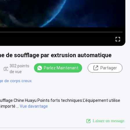
e de soufflage par extrusion automatique
302 points
Parlez Maintenant.
Partager
de vue
ge de corps creux
fflage Chine Huayu Points forts techniques:L'équipement utilise
mporté ...
Vue davantage
Laissez un message.