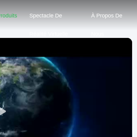
roduits
Spectacle De
À Propos De
Réalité Virtuelle
Nous