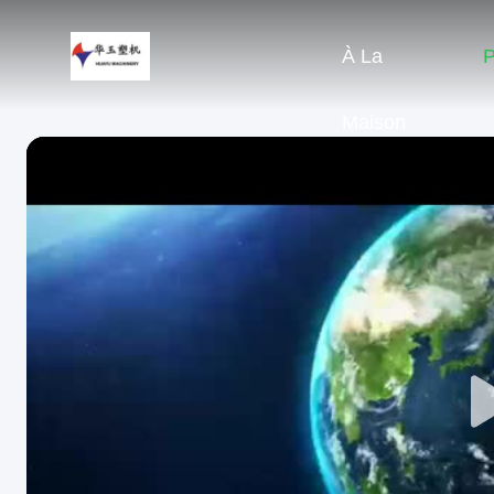
À La
P
Maison