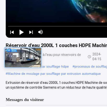
Réservoir d'eau 2000L 1 couches HDPE Machin
2024-
Machine de soufflage à l'eau pour réservoirs de
500 à 2000 litres
04-15
#
machine de moulage par soufflage hdpe
#
processus de souffla
#
Machine de moulage par soufflage par extrusion automatique
Extrusion de réservoir d'eau 2000L 1 couches HDPE Machine de sou
un système de contrôle Siemens et un réducteur de haute qualité i
Messages du visiteur