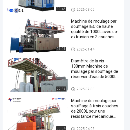
d'eau de grande capacité
Machine de moulage par sou
00:45
2026-03-05
fflage IBC
Machine de moulage par
soufflage IBC de haute
qualité de 1000L avec co-
extrusion en 3 couches
et contrôle à écran
tactile PLC
Machine de moulage par sou
01:01
2026-01-14
fflage IBC
Diamètre de la vis
130mm Machine de
moulage par soufflage de
réservoir d'eau de 5000L
avec une puissance
totale de 560kw
Machine de moulage par sou
00:49
2025-07-03
fflage pour réservoirs d'eau de
3000 à 5000 litres
Machine de moulage par
soufflage à trois couches
de 2000L pour une
résistance mécanique
accrue
Machine de soufflage à l'eau p
00:34
2025-04-03