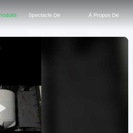
roduits
Spectacle De
À Propos De
Réalité Virtuelle
Nous