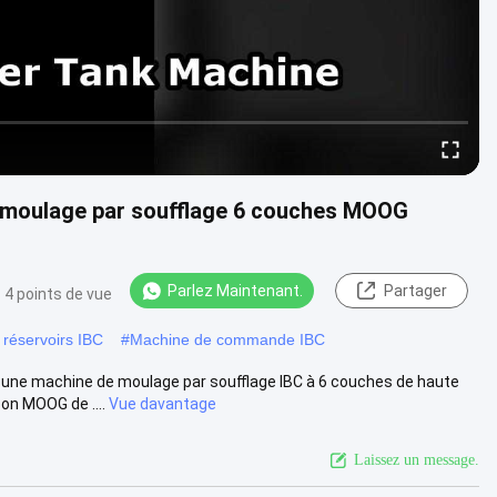
moulage par soufflage 6 couches MOOG
Parlez Maintenant.
Partager
4 points de vue
 réservoirs IBC
#
Machine de commande IBC
 une machine de moulage par soufflage IBC à 6 couches de haute
on MOOG de ....
Vue davantage
Laissez un message.