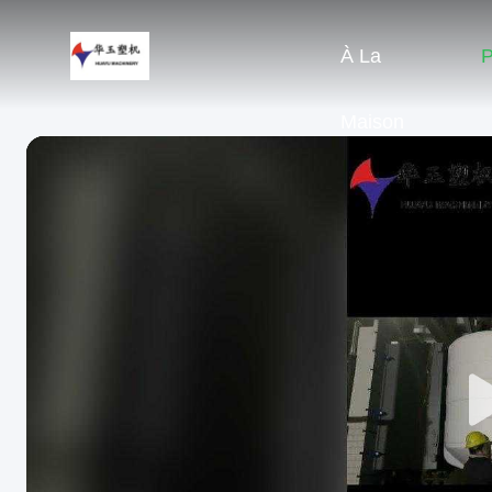
À La
P
Maison