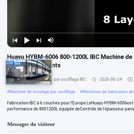
Huayu HYBM-6006 800-1200L IBC Machine de 
contrôle 200 points
Machine de moulage par soufflage IBC
2026-06-24
#
Machine de moulage par soufflage
#
Machines de fabrication de
Fabrication IBC à 6 couches pour l'Europe LeHuayu HYBM-6006est
performance de 8001200L équipée deContrôle de l'épaisseur paris
Messages du visiteur