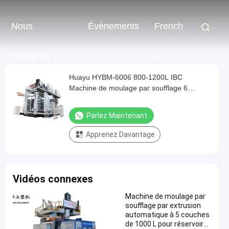
Nous
Événements
French
Contacter
Huayu HYBM-6006 800-1200L IBC
Machine de moulage par soufflage 6
couches MOOG contrôle 200 points
Parlez Maintenant.
Apprenez Davantage
Vidéos connexes
Machine de moulage par
soufflage par extrusion
automatique à 5 couches
de 1000 L pour réservoirs