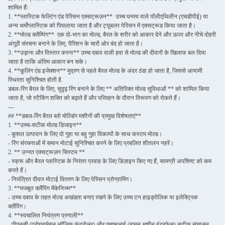
शामिल हैंः
1. **प्लास्टिक फेल्टिंग एंड पेरिसन एक्सट्रूज़न** ️ उच्च घनत्व वाले पॉलीएथिलीन (एचडीपीई) या
अन्य थर्मोप्लास्टिक को पिघलाया जाता है और ट्यूबलर पेरिसन में एक्सट्रूड किया जाता है।
2. **मोल्ड क्लैम्पिंग** ️ एक दो-भाग का मोल्ड, बैरल के शरीर को आकार देने और ऊपर और नीचे दोहरी
अंगूठी संरचना बनाने के लिए, पैरिशन के चारों ओर बंद हो जाता है।
3. **उड़ाना और विस्तार करना** उच्च दबाव वाली हवा से मोल्ड की दीवारों के खिलाफ बल दिया
जाता है ताकि अंतिम आकार बन सके।
4. **कूलिंग एंड इजेक्शन** ️मुद्रण से पहले बैरल मोल्ड के अंदर ठंडा हो जाता है, जिससे आयामी
स्थिरता सुनिश्चित होती है.
डबल-रिंग बैरल के लिए, सुदृढ़ रिंग बनाने के लिए ** अतिरिक्त मोल्ड सुविधाओं ** को शामिल किया
जाता है, जो स्टैकिंग शक्ति को बढ़ाते हैं और परिवहन के दौरान विरूपण को रोकते हैं।
---
## **डबल-रिंग बैरल ब्लो मोल्डिंग मशीनों की प्रमुख विशेषताएं**
1. **उच्च-सटीक मोल्ड डिजाइन**
- कुशल उत्पादन के लिए दो गुहा या बहु गुहा विकल्पों के साथ कस्टम मोल्ड।
- रिंग संरचनाओं में समान मोटाई सुनिश्चित करने के लिए प्रबलित शीतलन नहरें।
2. ** उन्नत एक्सट्रूज़न सिस्टम **
- स्क्रू और बैरल प्लास्टिक के निरंतर प्रवाह के लिए डिज़ाइन किए गए हैं, सामग्री अपशिष्ट को कम
करते हैं।
- नियंत्रित दीवार मोटाई वितरण के लिए पेरिसन प्रोग्रामिंग।
3. **मजबूत क्लैंपिंग मैकेनिज्म**
- उच्च दबाव के तहत मोल्ड अखंडता बनाए रखने के लिए उच्च टन हाइड्रोलिक या इलेक्ट्रिक
क्लैंपिंग।
4. **स्वचालित नियंत्रण प्रणाली**
- पीएलसी (प्रोग्रामेबल लॉजिक कंट्रोलर) और एचएमआई (ह्यूमन-मशीन इंटरफेस) सटीक संचालन