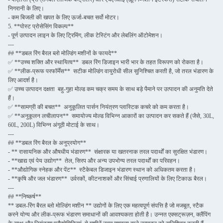
निगरानी के लिए।
- कम बिजली की खपत के लिए ऊर्जा-बचत सर्वो मोटर।
5. **पोस्ट प्रोसेसिंग विकल्प**
- पूर्ण उत्पादन लाइन के लिए ट्रिमिंग, लीक टेस्टिंग और लेबलिंग ऑटोमेशन।
---
## **डबल रिंग बैरल ब्लो मोल्डिंग मशीनों के फायदे**
✅ **उच्च शक्ति और स्थायित्व** ️ डबल रिंग डिजाइन भारी भार के तहत विरूपण को रोकता है।
✅ **लीक-प्रूफ परफॉर्मेंस** ️ सटीक मोल्डिंग वायुरोधी सील सुनिश्चित करती है, जो तरल भंडारण के
लिए आदर्श है।
✅ उच्च उत्पादन दक्षता ️ बहु-गुहा मोल्ड कम चक्र समय के साथ बड़े पैमाने पर उत्पादन की अनुमति देते
हैं।
✅ **सामग्री की बचत** ️ अनुकूलित पार्सन नियंत्रण प्लास्टिक कचरे को कम करता है।
✅ **अनुकूलन लचीलापन** ️ समायोज्य मोल्ड विभिन्न आकारों का उत्पादन कर सकते हैं (जैसे, 30L,
60L, 200L) विभिन्न अंगूठी मोटाई के साथ।
---
## **डबल रिंग बैरल के अनुप्रयोग**
- ** रासायनिक और औषधीय भंडारण** ️ संक्षारक या खतरनाक तरल पदार्थों का सुरक्षित भंडारण।
- **खाद्य एवं पेय उद्योग** ️ तेल, सिरप और अन्य उपभोग्य तरल पदार्थों का परिवहन।
- **औद्योगिक स्नेहक और पेंट** ️ स्टैकेबल डिजाइन भंडारण स्थान को अधिकतम करता है।
- **कृषि और जल भंडारण** ️ उर्वरकों, कीटनाशकों और सिंचाई प्रणालियों के लिए टिकाऊ बैरल।
---
## **निष्कर्ष**
** डबल-रिंग बैरल ब्लो मोल्डिंग मशीन ** उद्योगों के लिए एक महत्वपूर्ण संपत्ति है जो मजबूत, स्टैक
करने योग्य और लीक-प्रूफ भंडारण समाधानों की आवश्यकता होती है। उन्नत एक्सट्रूज़न, क्लैंपिंग