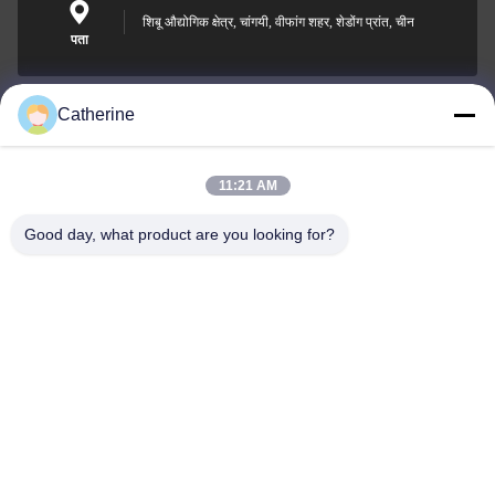
शिबू औद्योगिक क्षेत्र, चांगयी, वीफांग शहर, शेडोंग प्रांत, चीन
पता
Catherine
padraic@huayumachine.cn
ई-मेल
11:21 AM
Good day, what product are you looking for?
0086-152-6568-7399
फोन
Weifang Huayu Plastic Machinery Co., Ltd.