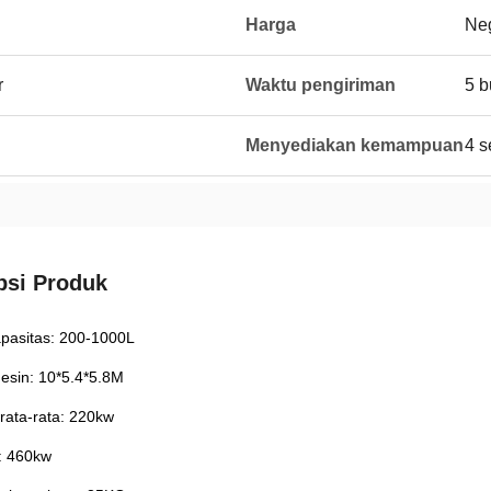
Harga
Neg
r
Waktu pengiriman
5 b
Menyediakan kemampuan
4 s
psi Produk
apasitas: 200-1000L
esin: 10*5.4*5.8M
rata-rata: 220kw
l: 460kw