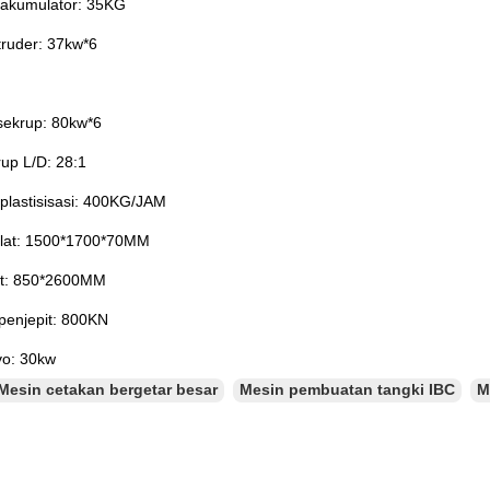
 akumulator: 35KG
truder: 37kw*6
sekrup: 80kw*6
up L/D: 28:1
 plastisisasi: 400KG/JAM
lat: 1500*1700*70MM
at: 850*2600MM
penjepit: 800KN
vo: 30kw
Mesin cetakan bergetar besar
Mesin pembuatan tangki IBC
M