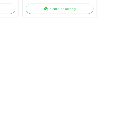
yang ditingkatkan
bicara sekarang