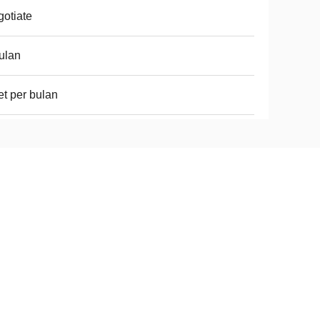
otiate
ulan
et per bulan