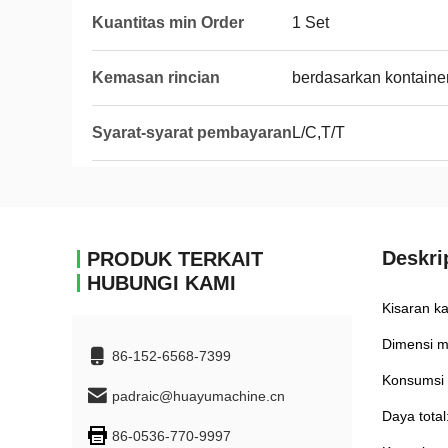
Kuantitas min Order
1 Set
Kemasan rincian
berdasarkan kontaine
Syarat-syarat pembayaran
L/C,T/T
Deskri
PRODUK TERKAIT
HUBUNGI KAMI
Kisaran k
Dimensi m
86-152-6568-7399
Konsumsi 
padraic@huayumachine.cn
Daya tota
86-0536-770-9997