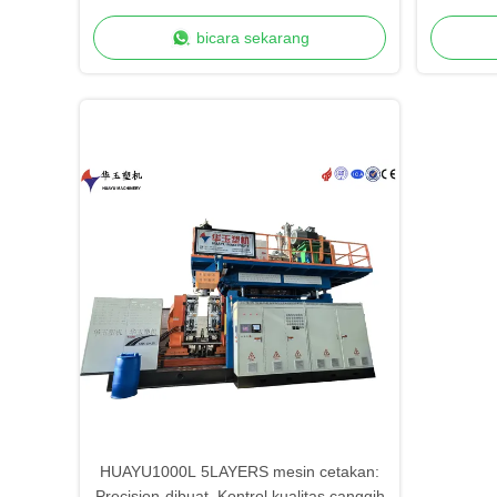
331.5kw untuk kontainer besar
bicara sekarang
HUAYU1000L 5LAYERS mesin cetakan:
Precision-dibuat, Kontrol kualitas canggih