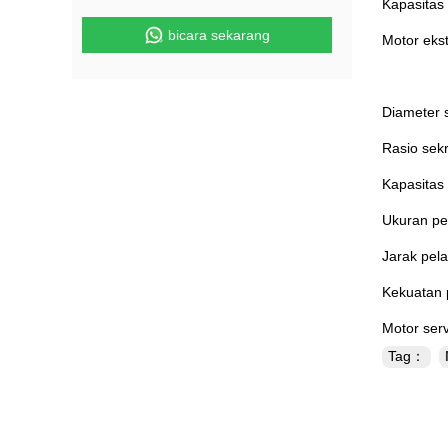
Kapasitas
bicara sekarang
Motor eks
Diameter 
Rasio sekr
Kapasitas
Ukuran pe
Jarak pel
Kekuatan 
Motor ser
Tag：