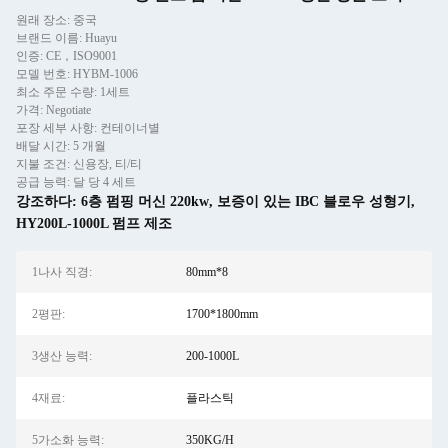
원래 장소: 중국
브랜드 이름: Huayu
인증: CE，ISO9001
모델 번호: HYBM-1006
최소 주문 수량: 1세트
가격: Negotiate
포장 세부 사항: 컨테이너별
배달 시간: 5 개월
지불 조건: 신용장, 티/티
공급 능력: 달 당 4 세트
강조하다:
6층 펌핑 머신 220kw
,
보증이 있는 IBC 블로우 성형기
,
HY200L-1000L 펌프 제조
1나사 직경:
80mm*8
2평판:
1700*1800mm
3생산 능력:
200-1000L
4재료:
플라스틱
5가소화 능력:
350KG/H