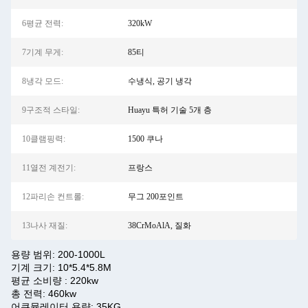
6평균 전력:
320kW
7기계 무게:
85티
8냉각 모드:
수냉식, 공기 냉각
9구조적 스타일:
Huayu 특허 기술 5개 층
10클램핑력:
1500 쿠나
11열전 계전기:
프랑스
12파리손 컨트롤:
무그 200포인트
13나사 재질:
38CrMoAlA, 질화
용량 범위: 200-1000L
기계 크기: 10*5.4*5.8M
평균 소비량 : 220kw
총 전력: 460kw
어큐뮬레이터 용량: 35KG