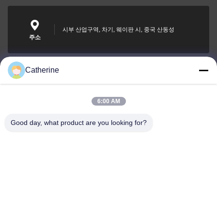
시부 산업구역, 차기, 웨이판 시, 중국 산동성
주소
Catherine
padraic@huayumachine.cn
이메일
6:00 AM
Good day, what product are you looking for?
0086-152-6568-7399
전화
Weifang Huayu Plastic Machinery Co., Ltd.