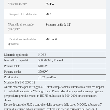
5Potenza media:
350kW
6Rapporto L/D della vite:
28: 1
7Pannello di comando
Schermo tattile da 12"
principale:
8Punti di controllo dello
200 punti
spessore:
Materiale applicabile
HDPE
Intervallo di capacità
500-2000 L, 12 strati
Potenza totale
610KW
Potenza media
350KW
Produttività
10-24 pezzi/ora
Modello: HYBM-2000-12
Questa macchina per soffiaggio a 12 strati completamente automatica è stata sviluppata
in modo indipendente da Weifang Huayu Plastic Machinery, appositamente progettata
per produrre grandi serbatoi in HDPE multistrato da 500–2000 litri e contenitori
chimici.
Dotato di controllo PLC e controller dello spessore delle pareti MOOG, abbinato a 7
gruppi di estrusori ad alta efficienza, realizza una precisa formatura del parison. I