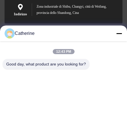
Zona industriale di Shibu, Changyi, città di Weifang,
provincia dello Shandong, Cina
Indirizzo
Catherine
padraic@huayumachine.cn
E-mail
12:43 PM
Good day, what product are you looking for?
0086-152-6568-7399
Telefono
Weifang Huayu Plastic Machinery Co., Ltd.