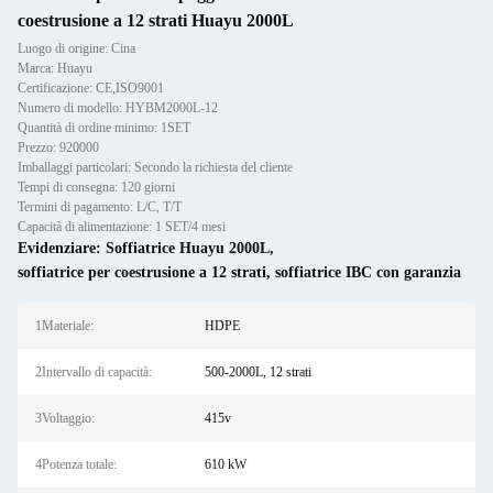
coestrusione a 12 strati Huayu 2000L
Luogo di origine: Cina
Marca: Huayu
Certificazione: CE,ISO9001
Numero di modello: HYBM2000L-12
Quantità di ordine minimo: 1SET
Prezzo: 920000
Imballaggi particolari: Secondo la richiesta del cliente
Tempi di consegna: 120 giorni
Termini di pagamento: L/C, T/T
Capacità di alimentazione: 1 SET/4 mesi
Evidenziare:
Soffiatrice Huayu 2000L
,
soffiatrice per coestrusione a 12 strati
,
soffiatrice IBC con garanzia
1Materiale:
HDPE
2Intervallo di capacità:
500-2000L, 12 strati
3Voltaggio:
415v
4Potenza totale:
610 kW