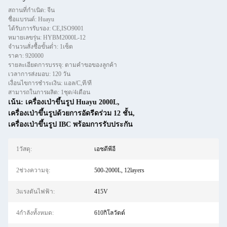
สถานที่กำเนิด: จีน
ชื่อแบรนด์: Huayu
ได้รับการรับรอง: CE,ISO9001
หมายเลขรุ่น: HYBM2000L-12
จำนวนสั่งซื้อขั้นต่ำ: 1เซ็ต
ราคา: 920000
รายละเอียดการบรรจุ: ตามคำขอของลูกค้า
เวลาการส่งมอบ: 120 วัน
เงื่อนไขการชำระเงิน: แอล/C,ที/ที
สามารถในการผลิต: 1ชุด/4เดือน
เน้น:
เครื่องเป่าขึ้นรูป Huayu 2000L
,
เครื่องเป่าขึ้นรูปด้วยการอัดรีดร่วม 12 ชั้น
,
เครื่องเป่าขึ้นรูป IBC พร้อมการรับประกัน
1วัสดุ:
เอชดีพีอี
2ช่วงความจุ:
500-2000L, 12layers
3แรงดันไฟฟ้า:
415V
4กำลังทั้งหมด:
610กิโลวัตต์