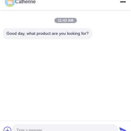
Catherine
padraic@huayumachine.cn
อีเมล
11:42 AM
Good day, what product are you looking for?
0086-152-6568-7399
โทรศัพท์
Weifang Huayu Plastic Machinery Co., Ltd.