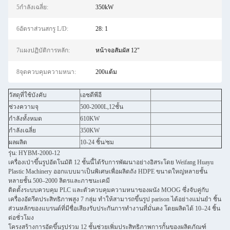
5กำลังเฉลี่ย:
350kW
6อัตราส่วนสกรู L/D:
28: 1
7แผงปฏิบัติการหลัก:
หน้าจอสัมผัส 12"
8จุดควบคุมความหนา:
200แต้ม
วัสดุที่ใช้บังคับ
เอชดีพีอี
ช่วงความจุ
500-2000L,12ชั้น
กำลังทั้งหมด
610KW
กำลังเฉลี่ย
350KW
ผลผลิต
10-24 ชิ้น/ชม
รุ่น: HYBM-2000-12
เครื่องเป่าขึ้นรูปอัตโนมัติ 12 ชั้นนี้ได้รับการพัฒนาอย่างอิสระโดย Weifang Huayu
Plastic Machinery ออกแบบมาเป็นพิเศษเพื่อผลิตถัง HDPE ขนาดใหญ่หลายชั้น
หลายชั้น 500–2000 ลิตรและภาชนะเคมี
ติดตั้งระบบควบคุม PLC และตัวควบคุมความหนาของผนัง MOOG ซึ่งจับคู่กับ
เครื่องอัดรีดประสิทธิภาพสูง 7 กลุ่ม ทำให้สามารถขึ้นรูป parison ได้อย่างแม่นยำ ชิ้น
ส่วนหลักของแบรนด์ที่มีชื่อเสียงรับประกันการทำงานที่มั่นคง โดยผลิตได้ 10–24 ชิ้น
ต่อชั่วโมง
โครงสร้างการอัดขึ้นรูปร่วม 12 ชั้นช่วยเพิ่มประสิทธิภาพการกั้นของผลิตภัณฑ์