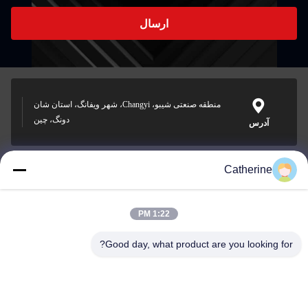
ارسال
منطقه صنعتی شیبو، Changyi، شهر ویفانگ، استان شان
دونگ، چین
آدرس
Catherine
padraic@huayumachine.cn
ایمیل
1:22 PM
Good day, what product are you looking for?
0086-152-6568-7399
تلفن