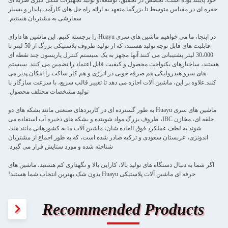
خود پایبند بوده است، تخصص در تحقیق، توسعه،و تولید تجهیزات شکل گیری ضربه ای
حفره ای در مقیاس متوسط تا بزرگما متعهد به ارائه راه حل های کارآمد، پایدار و بسیار
سفارشی به مشتریان هستیم.
در اینجا، ما می خواهیم ماشین های سری Huayu را برجسته کنیم. این ماشین ها دارای
قابلیت های قابل توجه تولید هستند، که از تولید ظروف پلاستیکی بزرگ از 50 لیتر تا
30،000 لیتر پشتیبانی می کنند.آنها مجهز به یک سیستم کنترل پاریسون چند نقطه ای
هستند، ساختارهای یکنواخت محصول و کیفیت قابل اعتماد را تضمین می کنند. سیستم
های سرو هیدرولیکی هم صرفه جویی در انرژی و هم کار ساکت را امکان پذیر می
کنند.علاوه بر اين، ماشین آلات اجازه می دهد تا تغییر قالب سریع، با سرعت سازگار با
تولید مشخصات مختلف محصول.
ماشین های سری Huayu به طور گسترده ای در کاربردهای صنعتی مانند بشکه های دو
حلقه ای، مخازن IBC، ظروف بزرگ مواد شوینده و بشکه های ذخیره آب استفاده می
شوند.به لطف عملکرد فوق العاده شان، ماشین آلات ما به کشورهایی مانند هند،
اندونزی، عربستان سعودی و ترکیه صادر شده است، که به طور اجماع از مشتریان
شناخته شده و مورد ستایش قرار می گیرد.
اگر شما به دنبال دستگاه های تولید بالا، کارایی بالا و نگهداری کم هستید، ماشین های
حرفه ای ماشین آلات پلاستیکی Huayu بدون شک بهترین انتخاب شما هستند!
Recommended Products