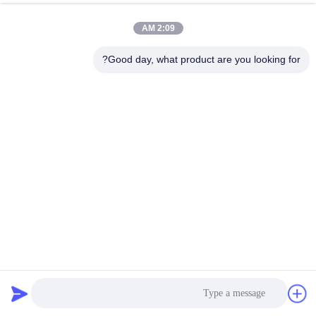
padraic@huayumachine.cn
ایمیل
2:09 AM
Good day, what product are you looking for?
0086-152-6568-7399
تلفن
Weifang Huayu Plastic Machinery Co., Ltd.
حالا حرف بزن
Weifang Huayu Plastic Machinery Co., Ltd.