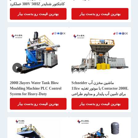
کانتکتور شنایدر 380V 50HZ عملکرد
ولتاژ
بهترین قیمت رو بدست بیار
بهترین قیمت رو بدست بیار
ماشین مخزن آب Schneider
2000l 2layers Water Tank Blow
Contactor 2000L با موتور تغذیه 11kw
Moulding Machine PLC Control
برای تامین آب پایدار و مداوم طراحی
System for Heavy-Duty
شده است
Applications
بهترین قیمت رو بدست بیار
بهترین قیمت رو بدست بیار