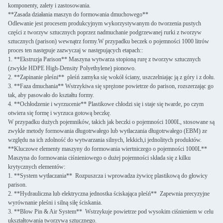
komponenty, zalety i zastosowania.
**Zasada działania maszyn do formowania dmuchowego**
Odlewanie jest procesem produkcyjnym wykorzystywanym do tworzenia pustych
części z tworzyw sztucznych poprzez nadmuchanie podgrzewanej rurki z tworzyw
sztucznych (parison) wewnątrz formy.W przypadku beczek o pojemności 1000 litrów
proces ten następuje zazwyczaj w następujących etapach::
1. **Ekstruzja Parison** Maszyna wytwarza stopioną rurę z tworzyw sztucznych
(zwykle HDPE High-Density Polyethylene) pionowo.
2. **Zapinanie pleśni** ️ pleśń zamyka się wokół ściany, uszczelniając ją z góry i z dołu.
3. **Faza dmuchania** Wstrzykiwa się sprężone powietrze do parison, rozszerzając go
tak, aby pasowało do kształtu formy.
4. **Ochłodzenie i wyrzucenie** Plastikowe chłodzi się i staje się twarde, po czym
otwiera się formę i wyrzuca gotową beczkę.
W przypadku dużych pojemników, takich jak beczki o pojemności 1000L, stosowane są
zwykle metody formowania długotrwałego lub wytłaczania długotrwałego (EBM) ze
względu na ich zdolność do wytwarzania silnych, lekkich,i jednolitych produktów.
**Kluczowe elementy maszyny do formowania wiertniczego o pojemności 1000L**
Maszyna do formowania ciśnieniowego o dużej pojemności składa się z kilku
krytycznych elementów:
1. **System wytłaczania** ️ Rozpuszcza i wprowadza żywicę plastikową do głowicy
parison.
2. **Hydrauliczna lub elektryczna jednostka ściskająca pleśń** ️ Zapewnia precyzyjne
wyrównanie pleśni i silną siłę ściskania.
3. **Blow Pin & Air System** ️ Wstrzykuje powietrze pod wysokim ciśnieniem w celu
ukształtowania tworzywa sztucznego.