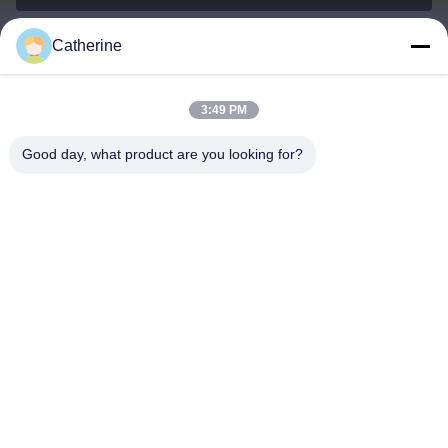
Catherine
padraic@huayumachine.cn
E-mail
3:49 PM
Good day, what product are you looking for?
0086-152-6568-7399
Telefon
Weifang Huayu Plastic Machinery Co., Ltd.