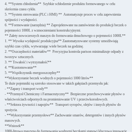
4. **System chłodzenia** ️ Szybkie schłodzenie produktu formowanego w celu
skrócenia czasu cyklu.
5. **System sterowania (PLC i HMI) ** ️ Automatyzuje proces w celu zapewnienia
spójności i wydajności.
6. **Formowanie (narzędzia) ** Zaprojektowane na zamówienie do produkcji beczek o
pojemności 1000L z wzmocnieniami konstrukcyjnymi.
** Zalety nowoczesnych maszyn do formowania dmuchowego o pojemności 1000L**
1. ** Wysoka wydajność produkcyjna** Zautomatyzowane systemy umożliwiają
szybki czas cyklu, wytwarzając wiele beczek na godzinę.
2. **Oszczędności materiałów** ️ Precyzyjna kontrola parison minimalizuje odpady z
tworzyw sztucznych.
3. ** Trwałość i wytrzymałość**
4. **Kustomowanie**
5. **Współczynnik energooszczędny**
**Wykorzystanie beczek wodnych o pojemności 1000 litrów**
Te duże pojemniki są szeroko stosowane w takich gałęziach przemysłu jak:
- **Zapasy i transport wody**
- **Przemysł Chemiczny i Farmaceutyczny** ️ Bezpieczne przechowywanie płynów o
właściwościach odpornych na promieniowanie UV i przeciwkorodowych.
- **Sektora żywności i napojów** ️ Transport syropów, olejów i innych płynów do
spożycia.
- **Wykorzystanie przemysłowe** ️Zachowanie smarów, detergentów i innych płynów
masowych.
**Wniosek**
1000-litrowa maszyna do formowania wodnymi beczkami stanowi kluczową innowację