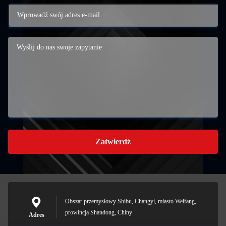
Zatwierdź
Obszar przemysłowy Shibu, Changyi, miasto Weifang,
prowincja Shandong, Chiny
Adres