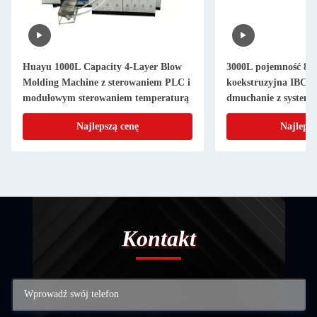
Huayu 1000L Capacity 4-Layer Blow
3000L pojemność 8-
Molding Machine z sterowaniem PLC i
koekstruzyjna IBC 
modułowym sterowaniem temperaturą
dmuchanie z systeme
chłodzenia
Najlepszą cenę
Najlepsz
Kontakt