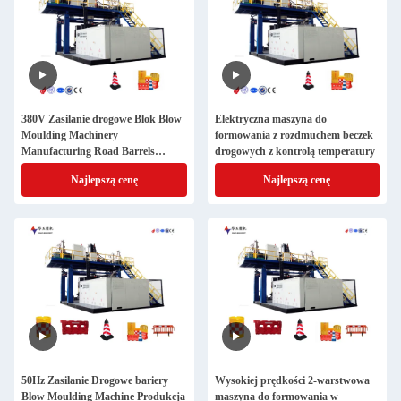
380V Zasilanie drogowe Blok Blow
Elektryczna maszyna do
Moulding Machinery
formowania z rozdmuchem beczek
Manufacturing Road Barrels
drogowych z kontrolą temperatury
Produkty bezpieczeństwa
Najlepszą cenę
Najlepszą cenę
drogowego Sprzęt produkcyjny
50Hz Zasilanie Drogowe bariery
Wysokiej prędkości 2-warstwowa
Blow Moulding Machine Produkcja
maszyna do formowania w