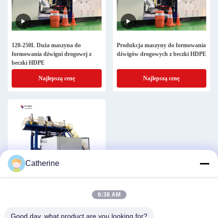
120-250L Duża maszyna do
Produkcja maszyny do formowania
formowania dźwigni drogowej z
dźwigów drogowych z beczki HDPE
beczki HDPE
Najlepszą cenę
Najlepszą cenę
Catherine
Huayu Road Barrel HDPE Blow
6:38 AM
Molding Machine Safety Signs
Signy ochronne
Good day, what product are you looking for?