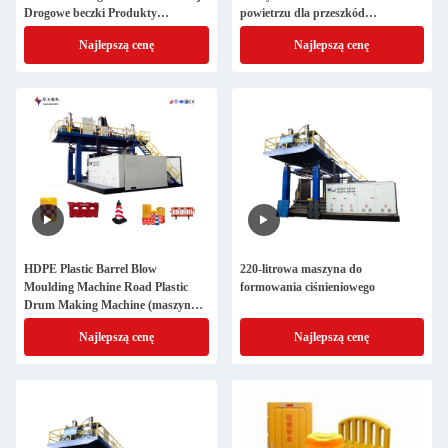
Drogowe beczki Produkty
powietrzu dla przeszkód
bezpieczeństwa ruchu Drogowy
drogowych o mocy 180 kW
Najlepszą cenę
Najlepszą cenę
działanie
HDPE Plastic Barrel Blow
220-litrowa maszyna do
Moulding Machine Road Plastic
formowania ciśnieniowego
Drum Making Machine (maszyna
do formowania butów z tworzyw
Najlepszą cenę
Najlepszą cenę
sztucznych)