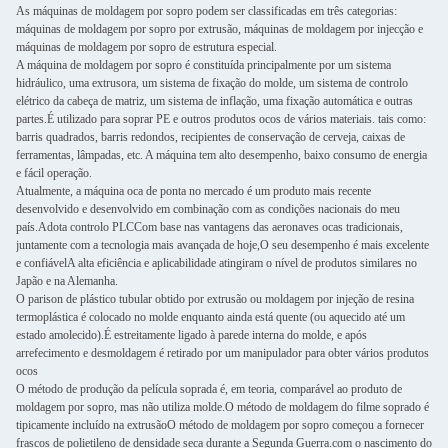
As máquinas de moldagem por sopro podem ser classificadas em três categorias:
máquinas de moldagem por sopro por extrusão, máquinas de moldagem por injecção e
máquinas de moldagem por sopro de estrutura especial.
A máquina de moldagem por sopro é constituída principalmente por um sistema
hidráulico, uma extrusora, um sistema de fixação do molde, um sistema de controlo
elétrico da cabeça de matriz, um sistema de inflação, uma fixação automática e outras
partes.É utilizado para soprar PE e outros produtos ocos de vários materiais. tais como:
barris quadrados, barris redondos, recipientes de conservação de cerveja, caixas de
ferramentas, lâmpadas, etc. A máquina tem alto desempenho, baixo consumo de energia
e fácil operação.
Atualmente, a máquina oca de ponta no mercado é um produto mais recente
desenvolvido e desenvolvido em combinação com as condições nacionais do meu
país.Adota controlo PLCCom base nas vantagens das aeronaves ocas tradicionais,
juntamente com a tecnologia mais avançada de hoje,O seu desempenho é mais excelente
e confiávelA alta eficiência e aplicabilidade atingiram o nível de produtos similares no
Japão e na Alemanha.
O parison de plástico tubular obtido por extrusão ou moldagem por injeção de resina
termoplástica é colocado no molde enquanto ainda está quente (ou aquecido até um
estado amolecido).É estreitamente ligado à parede interna do molde, e após
arrefecimento e desmoldagem é retirado por um manipulador para obter vários produtos
ocos
O método de produção da película soprada é, em teoria, comparável ao produto de
moldagem por sopro, mas não utiliza molde.O método de moldagem do filme soprado é
tipicamente incluído na extrusãoO método de moldagem por sopro começou a fornecer
frascos de polietileno de densidade seca durante a Segunda Guerra.com o nascimento do