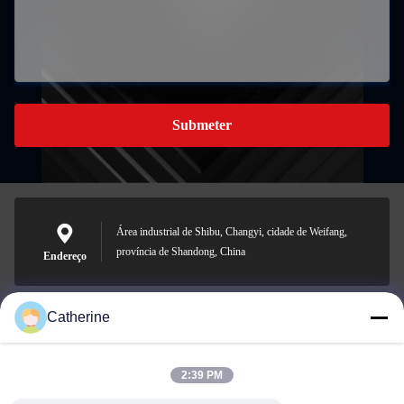
Submeter
Área industrial de Shibu, Changyi, cidade de Weifang,
província de Shandong, China
Endereço
Catherine
padraic@huayumachine.cn
E-mail
2:39 PM