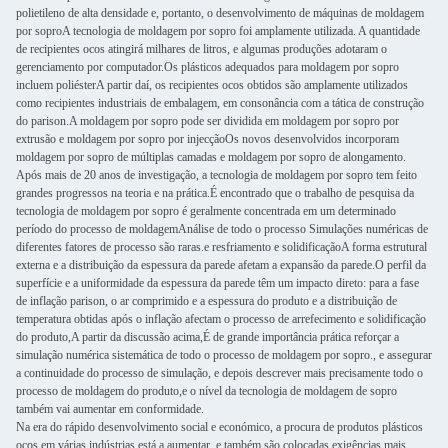
polietileno de alta densidade e, portanto, o desenvolvimento de máquinas de moldagem
por soproA tecnologia de moldagem por sopro foi amplamente utilizada. A quantidade
de recipientes ocos atingirá milhares de litros, e algumas produções adotaram o
gerenciamento por computador.Os plásticos adequados para moldagem por sopro
incluem poliésterA partir daí, os recipientes ocos obtidos são amplamente utilizados
como recipientes industriais de embalagem, em consonância com a tática de construção
do parison.A moldagem por sopro pode ser dividida em moldagem por sopro por
extrusão e moldagem por sopro por injecçãoOs novos desenvolvidos incorporam
moldagem por sopro de múltiplas camadas e moldagem por sopro de alongamento.
Após mais de 20 anos de investigação, a tecnologia de moldagem por sopro tem feito
grandes progressos na teoria e na prática.É encontrado que o trabalho de pesquisa da
tecnologia de moldagem por sopro é geralmente concentrada em um determinado
período do processo de moldagemAnálise de todo o processo Simulações numéricas de
diferentes fatores de processo são raras.e resfriamento e solidificaçãoA forma estrutural
externa e a distribuição da espessura da parede afetam a expansão da parede.O perfil da
superfície e a uniformidade da espessura da parede têm um impacto direto: para a fase
de inflação parison, o ar comprimido e a espessura do produto e a distribuição de
temperatura obtidas após o inflação afectam o processo de arrefecimento e solidificação
do produto,A partir da discussão acima,É de grande importância prática reforçar a
simulação numérica sistemática de todo o processo de moldagem por sopro., e assegurar
a continuidade do processo de simulação, e depois descrever mais precisamente todo o
processo de moldagem do produto,e o nível da tecnologia de moldagem de sopro
também vai aumentar em conformidade.
Na era do rápido desenvolvimento social e económico, a procura de produtos plásticos
ocos em várias indústrias está a aumentar, e também são colocadas exigências mais