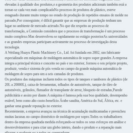
elevadas à qualidade dos produtos,e a geometria dos produtos adicionais também está a
tornar-se cada vez mais complicadaNo processo de produtos de plástico, esteve
estagnado durante muito tempo no estado de produção de repetidos ensaios de molde no
passado,Por conseguinte, é difícil garantir que as empresas de produção tenham um
lugar no ambiente de mercado acirrado.No que diz respeito ao processo de
transformação, a Comissão considera que o processo de transformação é um processo
muito complexo.Mas desenvolveu-se rapidamente no estágio posteriorAs universidades
e as grandes empresas participam activamente no processo de investigação desta
tecnologia.
A Weifang Huayu Plastic Machinery Co., Ltd. foi fundada em 2002, um fabricante
especializado em máquinas de moldagem automática de sopro super grandes.A empresa
integra a principal técnica e conceito no país e no exterior, formou o seu próprio projeto,
produzir, venda e sistema de pós-venda no campo da grande máquina automática de
moldagem de sopro para um a seis camadas de produtos.
Os produtos das máquinas incluem todos os tipos de tanques e tambores de plástico (de
20L a 20000L), caixa de ferramentas, telhados de automóveis, tanque de óleo de
automóveis, grânulos, flutuador de transplante de arroz, bloqueio de estradas,Parede
publicitária e assim por diante.A máquina é famosa pela sua boa qualidade, desempenho
estável, bem como alto custo-benefício.Árabe saudita, América do Sul, África, etc. e
ganhar uma grande reputação no exterior.
Recentemente, a empresa avançou na técnica de acumulação multicamadas e preencheu
muitas lacunas no campo doméstico de moldagem por sopro.Todos os trabalhadores
dentro da empresa quadrada medida esforçando-se todos os seus esforços em análise e
desenvolvimentos e para criar um globo inteiro, dando o produto e a reparação mais
eficazes a qualquer ou a todos os compradores.