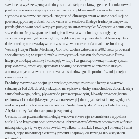
stawiane są wyższe wymagania dotyczące jakości produktów,i geometria dodatkowych
produktów również staje się coraz bardziej skomplikowanaW procesie tworzenia
wyrobów z tworzyw sztucznych, stagnuje od dłuższego czasu w stanie produkcji po
powtarzających się próbach formowania w przeszłości,Dlatego trudno jest zapewnić
przedsiębiorstwom produkcyjnym pozycję na surowym rynku.W oparciu o status quo,
stwierdzono, że powiązane technologie odlewania w moim kraju zaczęły się
stosunkowo powoli,ale rozwinęła się szybko w późniejszym stadiumUniwersytety i
duże przedsiębiorstwa aktywnie uczestniczą w procesie badań nad tą technologią.
Weifang Huayu Plastic Machinery Co., Ltd. została założona w 2002 roku, producent
specjalizujący się w super dużych automatycznych maszyn do formowania.Firma
integruje wiodącą technikę i koncepcję w kraju i za granicą, utworzył własny system
projektowania, produkcji, sprzedaży i obsługi posprzedaży w dziedzinie dużych
automatycznych maszyn do formowania ciśnieniowego dla produktów od jednej do
sześciu warstw.
Produkty maszynowe obejmują wszelkiego rodzaju zbiorniki i bębny z tworzyw
sztucznych (od 20L do 20L), skrzynki narzędziowe, dachy samochodów, zbiornik oleju
samochodowego, pelety, pływacze do przeszczepów ryżu, blokady drogowe,ściana
reklamowa i tak dalejMaszyna jest znana ze swojej dobrej jakości, stabilnej wydajności,
a także wysokiej efektywności kosztowej.Arabia Saudyjska, Ameryki Południowej,
Afryki itp. i zyskać dobrą reputację za granicą.
Ostatnio firma przełamała technologię wielowarstwowego akumulatora i wypełniła
wiele luk w krajowym polu formowania uderzeniowym.Wszyscy pracownicy w firmie
mierzą, starając się wszystkich swoich wysiłków w analizie i rozwoju i stworzyć świat
całości, dając najbardziej skuteczny produkt i naprawy do każdego lub wszystkich
nabywców.