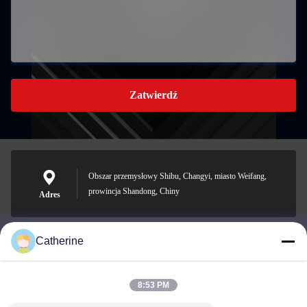
Zatwierdź
Obszar przemysłowy Shibu, Changyi, miasto Weifang,
prowincja Shandong, Chiny
Adres
Catherine
padraic@huayumachine.cn
E-mail
8:53 PM