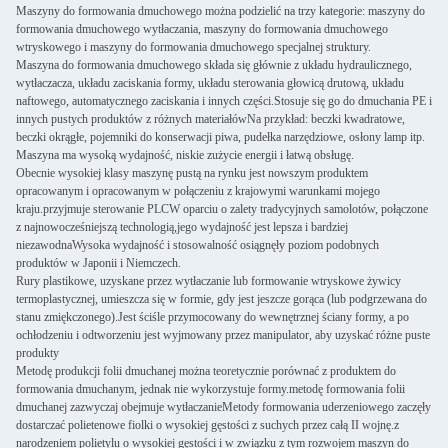
Maszyny do formowania dmuchowego można podzielić na trzy kategorie: maszyny do
formowania dmuchowego wytłaczania, maszyny do formowania dmuchowego
wtryskowego i maszyny do formowania dmuchowego specjalnej struktury.
Maszyna do formowania dmuchowego składa się głównie z układu hydraulicznego,
wytłaczacza, układu zaciskania formy, układu sterowania głowicą drutową, układu
naftowego, automatycznego zaciskania i innych części.Stosuje się go do dmuchania PE i
innych pustych produktów z różnych materiałówNa przykład: beczki kwadratowe,
beczki okrągłe, pojemniki do konserwacji piwa, pudełka narzędziowe, osłony lamp itp.
Maszyna ma wysoką wydajność, niskie zużycie energii i łatwą obsługę.
Obecnie wysokiej klasy maszynę pustą na rynku jest nowszym produktem
opracowanym i opracowanym w połączeniu z krajowymi warunkami mojego
kraju.przyjmuje sterowanie PLCW oparciu o zalety tradycyjnych samolotów, połączone
z najnowocześniejszą technologią,jego wydajność jest lepsza i bardziej
niezawodnaWysoka wydajność i stosowalność osiągnęły poziom podobnych
produktów w Japonii i Niemczech.
Rury plastikowe, uzyskane przez wytłaczanie lub formowanie wtryskowe żywicy
termoplastycznej, umieszcza się w formie, gdy jest jeszcze gorąca (lub podgrzewana do
stanu zmiękczonego).Jest ściśle przymocowany do wewnętrznej ściany formy, a po
ochłodzeniu i odtworzeniu jest wyjmowany przez manipulator, aby uzyskać różne puste
produkty
Metodę produkcji folii dmuchanej można teoretycznie porównać z produktem do
formowania dmuchanym, jednak nie wykorzystuje formy.metodę formowania folii
dmuchanej zazwyczaj obejmuje wytłaczanieMetody formowania uderzeniowego zaczęły
dostarczać polietenowe fiolki o wysokiej gęstości z suchych przez całą II wojnę.z
narodzeniem polietylu o wysokiej gęstości i w związku z tym rozwojem maszyn do