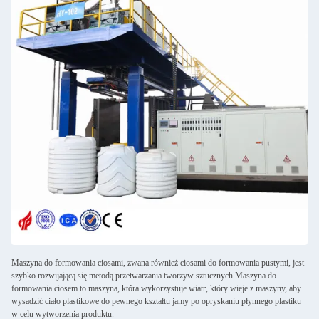
Maszyna do formowania ciosami, zwana również ciosami do formowania pustymi, jest
szybko rozwijającą się metodą przetwarzania tworzyw sztucznych.Maszyna do
formowania ciosem to maszyna, która wykorzystuje wiatr, który wieje z maszyny, aby
wysadzić ciało plastikowe do pewnego kształtu jamy po opryskaniu płynnego plastiku
w celu wytworzenia produktu.