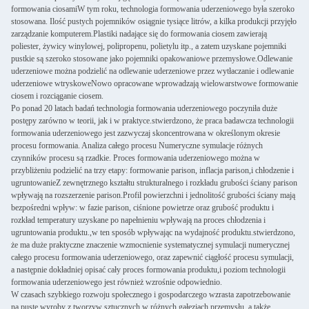
formowania ciosamiW tym roku, technologia formowania uderzeniowego była szeroko
stosowana. Ilość pustych pojemników osiągnie tysiące litrów, a kilka produkcji przyjęło
zarządzanie komputerem.Plastiki nadające się do formowania ciosem zawierają
poliester, żywicy winylowej, polipropenu, polietylu itp., a zatem uzyskane pojemniki
pustkie są szeroko stosowane jako pojemniki opakowaniowe przemysłowe.Odlewanie
uderzeniowe można podzielić na odlewanie uderzeniowe przez wytłaczanie i odlewanie
uderzeniowe wtryskoweNowo opracowane wprowadzają wielowarstwowe formowanie
ciosem i rozciąganie ciosem.
Po ponad 20 latach badań technologia formowania uderzeniowego poczyniła duże
postępy zarówno w teorii, jak i w praktyce.stwierdzono, że praca badawcza technologii
formowania uderzeniowego jest zazwyczaj skoncentrowana w określonym okresie
procesu formowania. Analiza całego procesu Numeryczne symulacje różnych
czynników procesu są rzadkie. Proces formowania uderzeniowego można w
przybliżeniu podzielić na trzy etapy: formowanie parison, inflacja parison,i chłodzenie i
ugruntowanieZ zewnętrznego kształtu strukturalnego i rozkładu grubości ściany parison
wpływają na rozszerzenie parison.Profil powierzchni i jednolitość grubości ściany mają
bezpośredni wpływ: w fazie parison, ciśnione powietrze oraz grubość produktu i
rozkład temperatury uzyskane po napełnieniu wpływają na proces chłodzenia i
ugruntowania produktu.,w ten sposób wpływając na wydajność produktu.stwierdzono,
że ma duże praktyczne znaczenie wzmocnienie systematycznej symulacji numerycznej
całego procesu formowania uderzeniowego, oraz zapewnić ciągłość procesu symulacji,
a następnie dokładniej opisać cały proces formowania produktu,i poziom technologii
formowania uderzeniowego jest również wzrośnie odpowiednio.
W czasach szybkiego rozwoju społecznego i gospodarczego wzrasta zapotrzebowanie
na puste wyroby z tworzyw sztucznych w różnych gałęziach przemysłu, a także