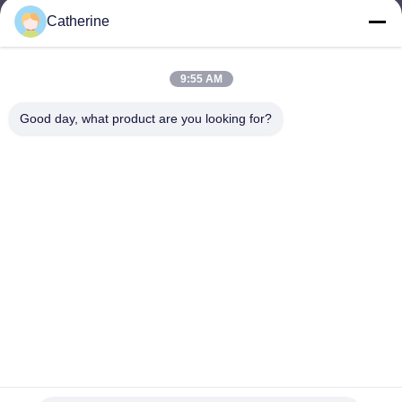
Catherine
padraic@huayumachine.cn
Электронная
почта
9:55 AM
Good day, what product are you looking for?
0086-152-6568-7399
Телефон
Weifang Huayu Plastic Machinery Co., Ltd.