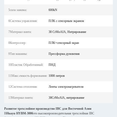
5сила зажима:
600kN
6Система управления:
ПЛК с сенсорным экраном
7Материал винта:
38 CrMoAIA, Нитрирование
8Контроллер:
ПЛК+сенсорный экран
9Тип машины:
Прессформа дуновения
10Пластик Обработанный:
ПНД
11Макс.емкость формования:
1000 литров
12Система отопления:
Ленты электронагревателя
13Материал винта:
38CrMoAlA, нитрирование
Развитое трехслойное производство IBC для Восточной Азии
В
Huayu HYBM-3006
это высокопроизводительная трехслойная IBC