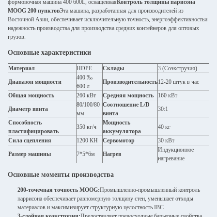
формовочная машина 400 600L, оснащенная
Контроль толщины парисона
MOOG 200 пунктов
Эта машина, разработанная для производителей из
Восточной Азии, обеспечивает исключительную точность, энергоэффективностьи
надежность производства для производства средних контейнеров для оптовых
грузов.
Основные характеристики
Материал
HDPE
Склады
3 (Соэкструзия)
400 ‰
Диапазон мощности
Производительность
12-20 штук в час
600 л
Общая мощность
260 кВт
Средняя мощность
160 кВт
80/100/80
Соотношение L/D
Диаметр винта
30:1
мм
винта
Способность
Мощность
350 кг/ч
40 кг
пластифицировать
аккумулятора
Сила сцепления
1200 КН
Сервомотор
30 кВт
Индукционное
Размер машины
7*5*6м
Нагрев
нагревание
Основные моменты производства
200-точечная точность MOOG:
Промышленно-промышленный контроль
паррисона обеспечивает равномерную толщину стен, уменьшает отходы
материалов и максимизирует структурную целостность IBC.
3-слойная коэкструзия:
Предоставляет превосходные барьерные свойства