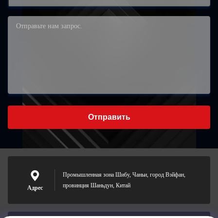
Отправить
Промышленная зона Шибу, Чаньи, город Вэйфан,
провинция Шаньдун, Китай
Адрес