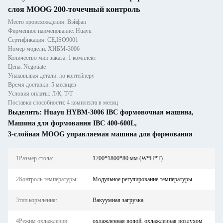
слоя MOOG 200-точечный контроль
Место происхождения: Вэйфан
Фирменное наименование: Huayu
Сертификация: CE,ISO9001
Номер модели: ХИБМ-3006
Количество мин заказа: 1 комплект
Цена: Negotiate
Упаковывая детали: по контейнеру
Время доставки: 5 месяцев
Условия оплаты: Л/К, Т/Т
Поставка способности: 4 комплекта в месяц
Выделить:
Huayu HYBM-3006 IBC формовочная машина
,
Машина для формования IBC 400-600L
,
3-слойная MOOG управляемая машина для формования
1Размер стола:
1700*1800*80 мм (W*H*T)
2Контроль температуры:
Модульное регулирование температуры
3тип кормления:
Вакуумная загрузка
4Режим охлаждения:
охлажденная водой, охлажденная воздухом