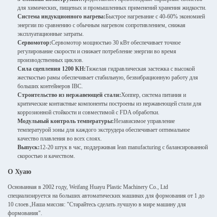
для химических, пищевых и промышленных применений хранения жидкости.
Система индукционного нагрева:
Быстрое нагревание с 40-60% экономией
энергии по сравнению с обычным нагревом сопротивлением, снижая
эксплуатационные затраты.
Сервомотор:
Сервомотор мощностью 30 кВт обеспечивает точное
регулирование скорости и снижает потребление энергии во время
производственных циклов.
Сила сцепления 1200 КН:
Тяжелая гидравлическая застежка с высокой
жесткостью рамы обеспечивает стабильную, безвибрационную работу для
больших контейнеров IBC.
Строительство из нержавеющей стали:
Хоппер, система питания и
критические контактные компоненты построены из нержавеющей стали для
коррозионной стойкости и совместимой с FDA обработки.
Модульный контроль температуры:
Независимое управление
температурой зоны для каждого экструдера обеспечивает оптимальное
качество плавления во всех слоях.
Выпуск:
12-20 штук в час, поддерживая lean manufacturing с балансированной
скоростью и качеством.
О Хуаю
Основанная в 2002 году, Weifang Huayu Plastic Machinery Co., Ltd
специализируется на больших автоматических машинах для формования от 1 до
10 слоев.,Наша миссия: "Старайтесь сделать лучшую в мире машину для
формования".