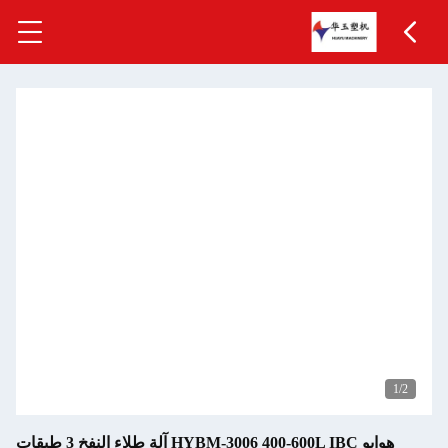
1
/2
هوايو HYBM-3006 400-600L IBC آلة طلاء النفخ 3 طبقات