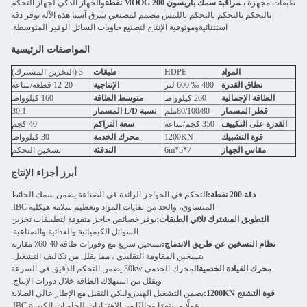
طبقات مجهزة بـ
مراقبة سمك باريسون MOOG 200 نقطة
والجهاز الذكي لجهاز التحكم
بالتحكم بالتحكم بالتحكم باللمس مصمم لمصنعي شرق آسيا هذه الآلة توفر دقة
استثنائيةوموثوقية الإنتاج لتصنيع حاويات السائل الوفير المتوسطة.
المواصفات الرئيسية
المواد
HDPE
طبقات
3 (التخزين المشترك)
نطاق القدرة
400 ‰ 600 لتر
الإنتاجية
12-20 قطعة/ساعة
الطاقة الإجمالية
260 كيلوواط
متوسط الطاقة
160 كيلوواط
قطر المسمار
80/100/80ملم
نسبة L/D المسمار
30:1
القدرة على التكييف
350 كجم/ساعة
سعة التراكم
40 كجم
قوة التشبيك
1200KN
محرك الخدمة
30 كيلوواط
مقاس الجهاز
7*5*6m
التدفئة
تسخين التحكم
أبرز أجزاء الإنتاج
دقة 200 نقطة:
التحكم في الحواجز الرائدة في الصناعة يضمن سمك الحائط
المتساوي، والحد من نفايات المواد وتعظيم سلامة هيكلية IBC.
التطويق المشترك ثلاثي الطبقات:
يوفر خصائص حاجز متفوقة لتطبيقات تخزين
السوائل الكيميائية والغذائية والصناعية.
نظام التسخين عن طريق الاندماج:
تسخين سريع مع وفورات طاقة 40-60٪ مقارنة
بتسخين المقاومة التقليدي ، مما يقلل من تكاليف التشغيل.
محرك القيادة الخدمية
المحرك الخدمي 30kw يضمن التحكم الدقيق في السرعة
ويقلل من استهلاك الطاقة خلال دورات الإنتاج.
قوة التشنج 1200KN:
يضمن التشغيل الهيدروليكي الثقيل مع الإطار عالي الصلابة
عملًا مستقرًا وخاليًا من الاهتزازات للحاويات الكبيرة IBC.