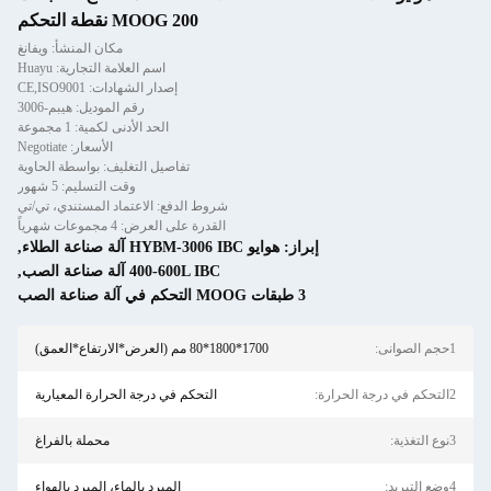
MOOG 200 نقطة التحكم
مكان المنشأ: ويفانغ
اسم العلامة التجارية: Huayu
إصدار الشهادات: CE,ISO9001
رقم الموديل: هيبم-3006
الحد الأدنى لكمية: 1 مجموعة
الأسعار: Negotiate
تفاصيل التغليف: بواسطة الحاوية
وقت التسليم: 5 شهور
شروط الدفع: الاعتماد المستندي، تي/تي
القدرة على العرض: 4 مجموعات شهرياً
إبراز:
هوايو HYBM-3006 IBC آلة صناعة الطلاء
,
400-600L IBC آلة صناعة الصب
,
3 طبقات MOOG التحكم في آلة صناعة الصب
1حجم الصوانى:
1700*1800*80 مم (العرض*الارتفاع*العمق)
2التحكم في درجة الحرارة:
التحكم في درجة الحرارة المعيارية
3نوع التغذية:
محملة بالفراغ
4وضع التبريد:
المبرد بالماء، المبرد بالهواء