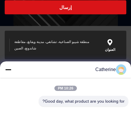
إرسال
منطقة شيبو الصناعية، تشانغي، مدينة ويفانغ، مقاطعة
شاندونغ، الصين
العنوان
Catherine
padraic@huayumachine.cn
بريد إلكتروني
10:26 PM
Good day, what product are you looking for?
0086-152-6568-7399
الهاتف