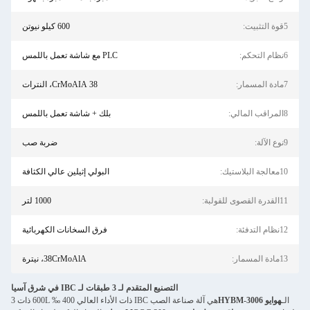
5قوة التثبيت:
600 كيلو نيوتن
6نظام التحكم:
PLC مع شاشة تعمل باللمس
7مادة المسمار:
38 CrMoAIA، النترات
8المراقب المالي:
بلك + شاشة تعمل باللمس
9نوع الآلة:
ضربة صب
10معالجة البلاستيك:
البولي إثيلين عالي الكثافة
11القدرة القصوى للقولبة:
1000 لتر
12نظام التدفئة:
فرق السخانات الكهربائية
13مادة المسمار:
38CrMoAlA، نيترة
التصنيع المتقدم لـ 3 طبقات لـ IBC في شرق آسيا
الـ
هوايو HYBM-3006
هي آلة صناعة الصب IBC ذات الأداء العالي 400 ‰ 600L ذات 3