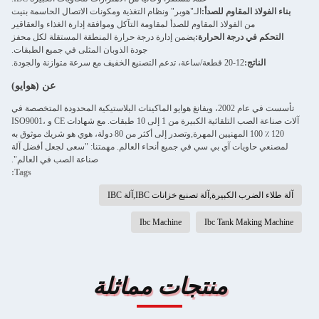
بناء الفولاذ المقاوم للصدأ:
الـ"هوبر" ونظام التغذية ومكونات الاتصال الحاسمة بنيت
من الفولاذ المقاوم للصدأ لمقاومة التآكل وموافقة إدارة الغذاء والعقاقير
التحكم في درجة الحرارة:
يضمن إدارة درجة حرارة المنطقة المستقلة لكل محفز
جودة الذوبان المثلى في جميع الطبقات.
الناتج:
12-20 قطعة/ساعة، تدعم التصنيع الخفيف مع سرعة متوازنة والجودة.
عن (هوايو)
تأسست في عام 2002، ويفانغ هوايو الماكينات البلاستيكية المحدودة المتخصصة في
آلات صناعة الصب التلقائية الكبيرة من 1 إلى 10 طبقات. مع شهادات CE و ISO9001،
100 ٪ 120 المهنيين المهرة,وتصدر إلى أكثر من 80 دولة، هوي هو شريك موثوق به
لمصنعي حاويات آي بي سي في جميع أنحاء العالم. مهمتنا: "سعى لجعل أفضل آلة
صناعة الصب في العالم".
Tags:
آلة طلاء الضرب الكبيرة,آلة تصنيع خزانات IBC,آلة IBC
Ibc Machine
Ibc Tank Making Machine
منتجات مماثلة