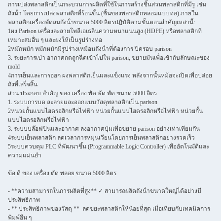
การเปล่งพลาสติกเป็นกระบวนการผลิตที่ใช้ในการสร้างชิ้นส่วนพลาสติกที่มีรู เช่น
ถังน้ํา โดยการเปล่งพลาสติกที่ร้อนขึ้น (ชิ้นของพลาสติกหลอมแบบท่อ) ภายใน
พลาสติกเครื่องพัดลมถังน้ําขนาด 5000 ลิตรปฏิบัติตามขั้นตอนสําคัญเหล่านี้:
1ผง Parison เครื่องละลายโพลีเอเธลีนความหนาแน่นสูง (HDPE) หรือพลาสติกที่
เหมาะสมอื่น ๆ และผงให้เป็นรูปร่างท่อ
2หมักหมัก หมักหมักมีรูปร่างเหมือนถังน้ําที่ต้องการ ปิดรอบ parison
3. ระยะการเป่า อากาศกดถูกฉีดเข้าไปใน parison, ขยายมันเพื่อเข้ากับลักษณะของ
mold
4การเย็นและการออก ผงพลาสติกเย็นและแข็งแรง หลังจากนั้นหม้อจะเปิดเพื่อปล่อย
ถังที่เสร็จสิ้น
ส่วน ประกอบ สําคัญ ของ เครื่อง พัด พัด พัด ขนาด 5000 ลิตร
1. ระบบการบด ละลายและออกแบบวัสดุพลาสติกเป็น parison
2หน่วยกั้นแบบไฮดรอลิกหรือไฟฟ้า หน่วยกั้นแบบไฮดรอลิกหรือไฟฟ้า หน่วยกั้น
แบบไฮดรอลิกหรือไฟฟ้า
3. ระบบบล๊อฟปินและอากาศ ลงอากาศปุ่มเพื่อขยาย parison อย่างเท่าเทียมกัน
4ระบบเย็นพลาสติก ลดเวลาการหมุนเวียนโดยการเย็นพลาสติกอย่างรวดเร็ว
5ระบบควบคุม PLC ที่พัฒนาขึ้น (Programmable Logic Controller) เพื่ออัตโนมัติและ
ความแม่นยํา
ข้อ ดี ของ เครื่อง ตัด พลอย ขนาด 5000 ลิตร
- **ความสามารถในการผลิตที่สูง** ✓ สามารถผลิตถังน้ําขนาดใหญ่ได้อย่างมี
ประสิทธิภาพ
- ** ประสิทธิภาพของวัสดุ ** ️ ลดขยะพลาสติกให้น้อยที่สุด เมื่อเทียบกับเทคนิคการ
พิมพ์อื่น ๆ