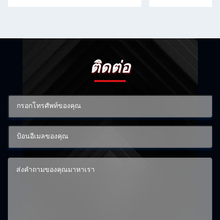
ติดต่อ