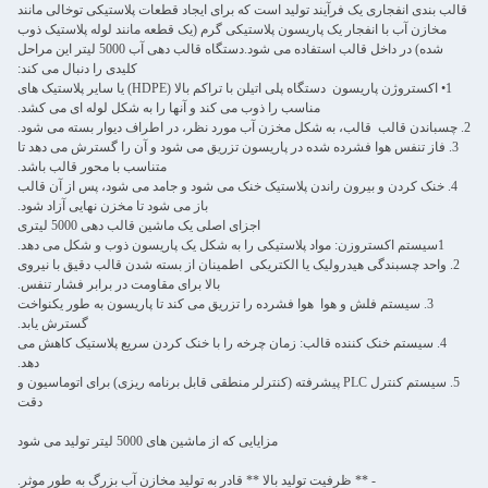
قالب بندی انفجاری یک فرآیند تولید است که برای ایجاد قطعات پلاستیکی توخالی مانند
مخازن آب با انفجار یک پاریسون پلاستیکی گرم (یک قطعه مانند لوله پلاستیک ذوب
شده) در داخل قالب استفاده می شود.دستگاه قالب دهی آب 5000 لیتر این مراحل
کلیدی را دنبال می کند:
1• اکستروژن پاریسون ️ دستگاه پلی اتیلن با تراکم بالا (HDPE) یا سایر پلاستیک های
مناسب را ذوب می کند و آنها را به شکل لوله ای می کشد.
2. چسباندن قالب ️ قالب، به شکل مخزن آب مورد نظر، در اطراف دیوار بسته می شود.
3. فاز تنفس هوا فشرده شده در پاریسون تزریق می شود و آن را گسترش می دهد تا
متناسب با محور قالب باشد.
4. خنک کردن و بیرون راندن پلاستیک خنک می شود و جامد می شود، پس از آن قالب
باز می شود تا مخزن نهایی آزاد شود.
اجزای اصلی یک ماشین قالب دهی 5000 لیتری
1سیستم اکستروزن: مواد پلاستیکی را به شکل یک پاریسون ذوب و شکل می دهد.
2. واحد چسبندگی هیدرولیک یا الکتریکی ️ اطمینان از بسته شدن قالب دقیق با نیروی
بالا برای مقاومت در برابر فشار تنفس.
3. سیستم فلش و هوا ️ هوا فشرده را تزریق می کند تا پاریسون به طور یکنواخت
گسترش یابد.
4. سیستم خنک کننده قالب: زمان چرخه را با خنک کردن سریع پلاستیک کاهش می
دهد.
5. سیستم کنترل PLC پیشرفته (کنترلر منطقی قابل برنامه ریزی) برای اتوماسیون و
دقت
مزایایی که از ماشین های 5000 لیتر تولید می شود
- ** ظرفیت تولید بالا ** قادر به تولید مخازن آب بزرگ به طور موثر.