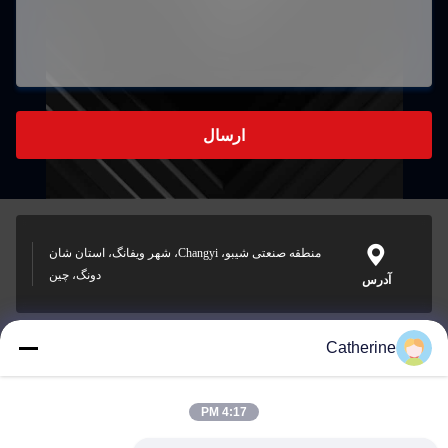
ارسال
منطقه صنعتی شیبو، Changyi، شهر ویفانگ، استان شان
دونگ، چین
آدرس
Catherine
padraic@huayumachine.cn
ایمیل
4:17 PM