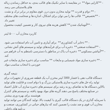
- **کارایی مواد** ️ در مقایسه با سایر تکنیک های قالب بندی، به حداقل رساندن زباله
های پلاستیکی می رسد.
- ** دوام و قدرت ** تولید مخازن بدون درز، قوی مقاوم در برابر ترک و نشت.
- **تخصیص** ️ قالب ها را می توان برای اشکال، اندازه ها و ضخامت های مختلف
تغییر داد.
- **آتوماتیک شدن** کاهش هزینه های نیروی کار و تضمین کیفیت محصول
کاربرد مخازن آب ۵۰۰۰ لیتر
- ** ذخایر آب کشاورزی** ️ برای آبیاری و تامین آب دام استفاده می شود.
- **استفاده صنعتی** ️ ذخیره آب برای فرآیندهای تولید و سیستم های آتش نشانی.
- **آبپاشي مسکونی** ️ ذخيره آب پاک در مناطق با دسترسی نامنظم به آب فراهم می
کند.
- ** ذخیره سازی مواد شیمیایی و مایعات ** مناسب برای ذخیره سازی مایعات غیر
خوردنی با انتخاب مناسب مواد.
نتیجه گیری
دستگاه قالب دهی با فشار 5000 لیتر مخزن آب یک قطعه ضروری از تجهیزات برای
تولید راه حل های ذخیره سازی پلاستیکی بزرگ و با دوام است.و قابلیت های تولید
بالااین دستگاه ها به تقاضای رو به رشد برای سیستم های ذخیره سازی آب قابل اعتماد
در صنایع مختلف پاسخ می دهند.گزینه های مواد بهبود یافته، و سیستم های کنترل
هوشمند برای بهره وری بیشتر.
با سرمایه گذاری در یک دستگاه قالب گیری با کیفیت بالا، تولید کنندگان می توانند تولید
مخازن آب قوی و ضد نشت را تضمین کنند که نیازهای حیاتی در کشاورزی، صنعت،و
برنامه های داخلی.