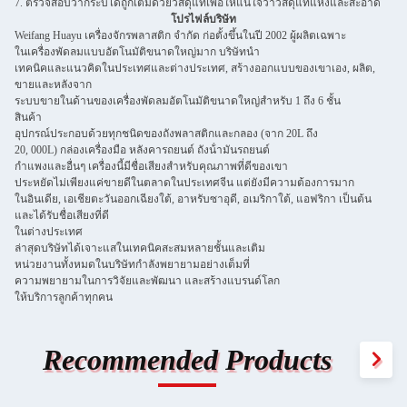
7. ตรวจสอบว่ากระบี่ได้ถูกเต็มด้วยวัสดุแท้เพื่อให้แน่ใจว่าวัสดุแท้แห้งและสะอาด
โปรไฟล์บริษัท
Weifang Huayu เครื่องจักรพลาสติก จํากัด ก่อตั้งขึ้นในปี 2002 ผู้ผลิตเฉพาะ
ในเครื่องพัดลมแบบอัตโนมัติขนาดใหญ่มาก บริษัทนํา
เทคนิคและแนวคิดในประเทศและต่างประเทศ, สร้างออกแบบของเขาเอง, ผลิต,
ขายและหลังจาก
ระบบขายในด้านของเครื่องพัดลมอัตโนมัติขนาดใหญ่สําหรับ 1 ถึง 6 ชั้น
สินค้า
อุปกรณ์ประกอบด้วยทุกชนิดของถังพลาสติกและกลอง (จาก 20L ถึง
20, 000L) กล่องเครื่องมือ หลังคารถยนต์ ถังน้ํามันรถยนต์
กําแพงและอื่นๆ เครื่องนี้มีชื่อเสียงสําหรับคุณภาพที่ดีของเขา
ประหยัดไม่เพียงแค่ขายดีในตลาดในประเทศจีน แต่ยังมีความต้องการมาก
ในอินเดีย, เอเชียตะวันออกเฉียงใต้, อาหรับซาอุดี, อเมริกาใต้, แอฟริกา เป็นต้น
และได้รับชื่อเสียงที่ดี
ในต่างประเทศ
ล่าสุดบริษัทได้เจาะแสในเทคนิคสะสมหลายชั้นและเติม
หน่วยงานทั้งหมดในบริษัทกําลังพยายามอย่างเต็มที่
ความพยายามในการวิจัยและพัฒนา และสร้างแบรนด์โลก
ให้บริการลูกค้าทุกคน
Recommended Products