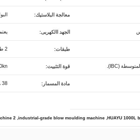
البو
معالجة البلاستيك:
س
يعتم
الجهد االكهربى:
2 طبقات
طبقات:
وسطة (IBC).
0kn
قوة التثبيت:
38 CrMoAIA، النترات
مادة المسمار:
,
,
2 layers IBC blow moulding machine
industrial-grade blow moulding machine
HUAYU 1000L b