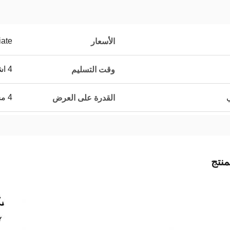
iate
الأسعار
4 اشهر
وقت التسليم
ي
4 مجموعات شهريا
القدرة على العرض
نتج