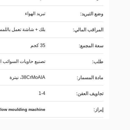
تبريد الهواء
وضع التبريد:
بلك + شاشة تعمل باللم
المراقب المالي:
35 كجم
سعة المجمع:
تصنيع حاويات السوائب المت
طلب:
38CrMoAlA، نيترة
مادة المسمار:
1-4
تجاويف العفن:
إبراز:
low moulding machine