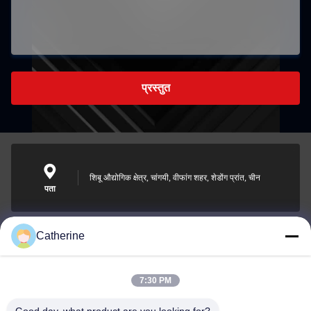
प्रस्तुत
शिबू औद्योगिक क्षेत्र, चांगयी, वीफांग शहर, शेडोंग प्रांत, चीन
पता
Catherine
padraic@huayumachine.cn
ई-मेल
7:30 PM