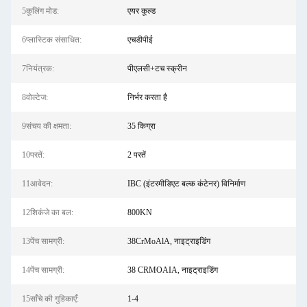
5कूलिंग मोड:
एयर कूल्ड
6प्लास्टिक संसाधित:
एचडीपीई
7नियंत्रक:
पीएलसी+टच स्क्रीन
8वोल्टेज:
निर्भर करता है
9संचय की क्षमता:
35 किग्रा
10परतें:
2 परतें
11आवेदन:
IBC (इंटरमीडिएट बल्क कंटेनर) विनिर्माण
12शिकंजे का बल:
800KN
13पेंच सामग्री:
38CrMoAlA, नाइट्राइडिंग
14पेंच सामग्री:
38 CRMOAIA, नाइट्राइडिंग
15साँचे की गुहिकाएँ:
1-4