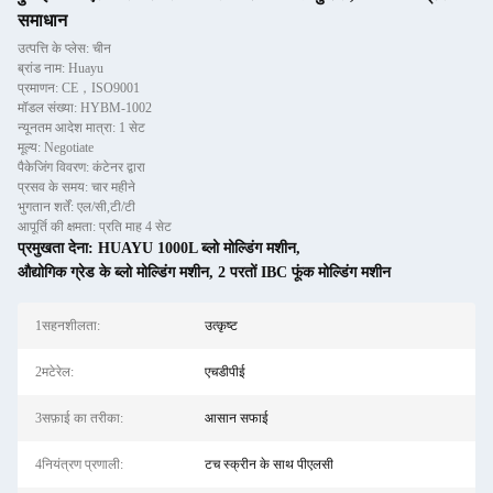
समाधान
उत्पत्ति के प्लेस: चीन
ब्रांड नाम: Huayu
प्रमाणन: CE，ISO9001
मॉडल संख्या: HYBM-1002
न्यूनतम आदेश मात्रा: 1 सेट
मूल्य: Negotiate
पैकेजिंग विवरण: कंटेनर द्वारा
प्रसव के समय: चार महीने
भुगतान शर्तें: एल/सी,टी/टी
आपूर्ति की क्षमता: प्रति माह 4 सेट
प्रमुखता देना:
HUAYU 1000L ब्लो मोल्डिंग मशीन
,
औद्योगिक ग्रेड के ब्लो मोल्डिंग मशीन
,
2 परतों IBC फूंक मोल्डिंग मशीन
1सहनशीलता:
उत्कृष्ट
2मटेरेल:
एचडीपीई
3सफ़ाई का तरीका:
आसान सफाई
4नियंत्रण प्रणाली:
टच स्क्रीन के साथ पीएलसी