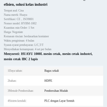
efisien, solusi kelas industri
Tempat asal: Cina
Nama merek: Huayu
Sertifikasi: CE，ISO9001
Nomor model: HYBM-1002
Kuantitas min Order: 1 Set
Harga: Negotiate
Kemasan rincian: berdasarkan kontainer
Waktu pengiriman: 4 bulan
Syarat-syarat pembayaran: L/C,T/T
Menyediakan kemampuan: 4 set per bulan
Menyoroti:
HUAYU 1000L mesin cetak
,
mesin cetak industri
,
mesin cetak IBC 2 lapis
1Daya tahan:
Bagus sekali
2bahan:
HDPE
3Metode Pembersihan:
Pembersihan Mudah
4Sistem kendali:
PLC dengan Layar Sentuh