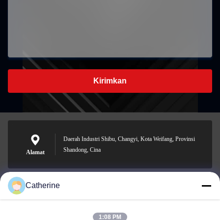
Kirimkan
Daerah Industri Shibu, Changyi, Kota Weifang, Provinsi
Shandong, Cina
Alamat
Catherine
padraic@huayumachine.cn
E-mail
1:08 PM