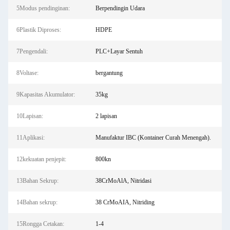
5Modus pendinginan:
Berpendingin Udara
6Plastik Diproses:
HDPE
7Pengendali:
PLC+Layar Sentuh
8Voltase:
bergantung
9Kapasitas Akumulator:
35kg
10Lapisan:
2 lapisan
11Aplikasi:
Manufaktur IBC (Kontainer Curah Menengah).
12kekuatan penjepit:
800kn
13Bahan Sekrup:
38CrMoAlA, Nitridasi
14Bahan sekrup:
38 CrMoAIA, Nitriding
15Rongga Cetakan:
1-4