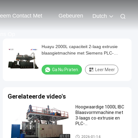
eem Contact Met
Gebeuren
Dutch
ns Op
Huayu 2000L capaciteit 2-laag extrusie
blaasgietmachine met Siemens PLC-
besturing
Ga Nu Praten.
Leer Meer
Gerelateerde video's
Hoogwaardige 1000L IBC
Blaasvormmachine met
3-laags co-extrusie en
PLC-
aanraakschermbesturing
IBC-blaasgietmachine
01:01
2026-01-14