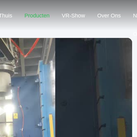
Thuis
Producten
VR-Show
Over Ons
N
O