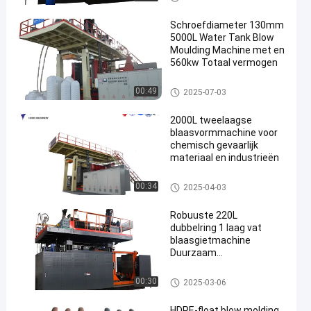
Schroefdiameter 130mm
5000L Water Tank Blow
Moulding Machine met en
560kw Totaal vermogen
3000-5000l waterreservoir bla
00:49
2025-07-03
asgietmachine
2000L tweelaagse
blaasvormmachine voor
chemisch gevaarlijk
materiaal en industrieën
500-2000L waterreservoir blaa
00:34
2025-04-03
sgietmachine
Robuuste 220L
dubbelring 1 laag vat
blaasgietmachine
Duurzaam
slagbestendige Langdurig
L-ring trommel blaasgietmachi
00:30
2025-03-06
ne
HDPE-float blow molding