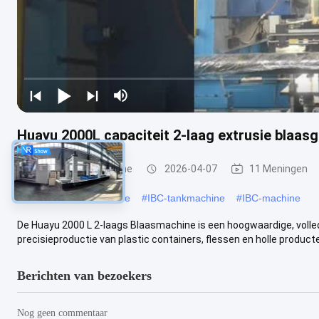
Huayu 2000L capaciteit 2-laag extrusie blaa
IBC-blaasgietmachine
2026-04-07
11 Meningen
#
Grote blaasgietmachine
#
IBC-tankmachine
#
IBC-machine
De Huayu 2000 L 2-laags Blaasmachine is een hoogwaardige, volle
precisieproductie van plastic containers, flessen en holle producten
Berichten van bezoekers
Nog geen commentaar