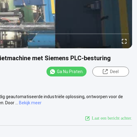
sgietmachine met Siemens PLC-besturing
Ga Nu Praten.
Deel
dig geautomatiseerde industriële oplossing, ontworpen voor de
. Door ...
Bekijk meer
Laat een bericht achter.