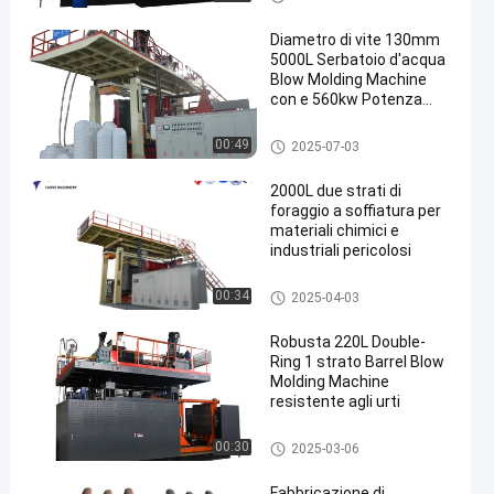
ffiatura IBC
Diametro di vite 130mm
5000L Serbatoio d'acqua
Blow Molding Machine
con e 560kw Potenza
totale
Macchina per lo stampaggio a
00:49
2025-07-03
soffio con serbatoio d'acqua d
a 3000 a 5000 l
2000L due strati di
foraggio a soffiatura per
materiali chimici e
industriali pericolosi
500-2000L serbatoio d'acqua
00:34
2025-04-03
macchina di stampaggio a so
ffio
Robusta 220L Double-
Ring 1 strato Barrel Blow
Molding Machine
resistente agli urti
Macchine per stampaggio a s
00:30
2025-03-06
offiatura a tamburo a anello L
Fabbricazione di