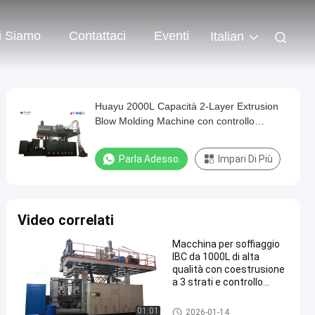
i Siamo
Contattaci
Eventi
Italian
Huayu 2000L Capacità 2-Layer Extrusion
Blow Molding Machine con controllo
Siemens PLC
Parla Adesso.
Impari Di Più
Video correlati
Macchina per soffiaggio
IBC da 1000L di alta
qualità con coestrusione
a 3 strati e controllo
touch screen PLC
Macchina di stampaggio a so
01:01
2026-01-14