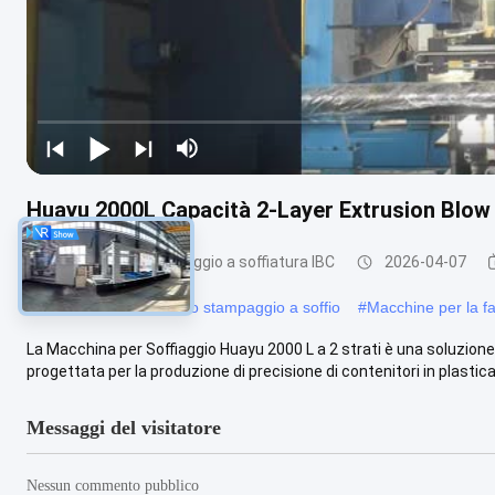
Huayu 2000L Capacità 2-Layer Extrusion Blow
Macchina di stampaggio a soffiatura IBC
2026-04-07
#
Grandi macchine per lo stampaggio a soffio
#
Macchine per la fa
La Macchina per Soffiaggio Huayu 2000 L a 2 strati è una soluzion
progettata per la produzione di precisione di contenitori in plastica,
Messaggi del visitatore
Nessun commento pubblico