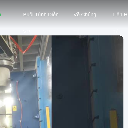
n
Buổi Trình Diễn
Về Chúng
Liên H
VR
Tôi
Tôi