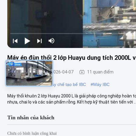
Máy ép đùn thổi 2 lớp Huayu dung tích 2000L 
Máy đúc IBC
2026-04-07
11 quan điểm
#
Máy đúc hơi lớn
#
Máy chế tạo bể IBC
#
Máy IBC
Máy thổi khuôn 2 lớp Huayu 2000 L là giải pháp công nghiệp hoàn t
nhựa, chai lọ và các sản phẩm rỗng. Kết hợp kỹ thuật tiên tiến với ...
Tin nhắn của khách
Chưa có bình luận công khai