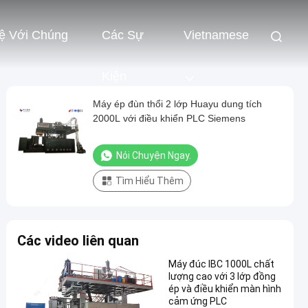
ệ Với Chúng
Các Sự
Vietnamese
Kiện
Máy ép đùn thổi 2 lớp Huayu dung tích
2000L với điều khiển PLC Siemens
Nói Chuyện Ngay.
Tìm Hiểu Thêm
Các video liên quan
Máy đúc IBC 1000L chất
lượng cao với 3 lớp đồng
ép và điều khiển màn hình
cảm ứng PLC