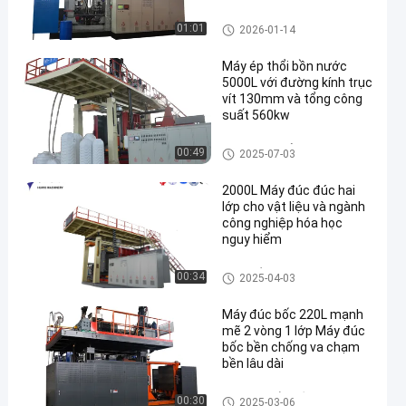
Máy đúc IBC
01:01
2026-01-14
Máy ép thổi bồn nước
5000L với đường kính trục
vít 130mm và tổng công
suất 560kw
3000-5000l bể nước máy đúc
00:49
2025-07-03
2000L Máy đúc đúc hai
lớp cho vật liệu và ngành
công nghiệp hóa học
nguy hiểm
Máy thổi khuôn thùng nước 5
00:34
2025-04-03
00-2000L
Máy đúc bốc 220L mạnh
mẽ 2 vòng 1 lớp Máy đúc
bốc bền chống va chạm
bền lâu dài
Máy đúc trống bằng vòng L
00:30
2025-03-06