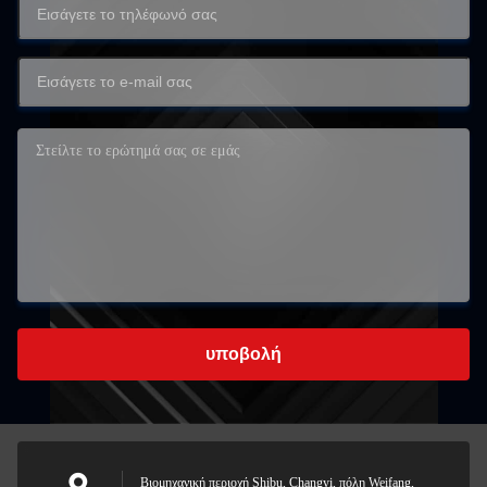
υποβολή
Βιομηχανική περιοχή Shibu, Changyi, πόλη Weifang,