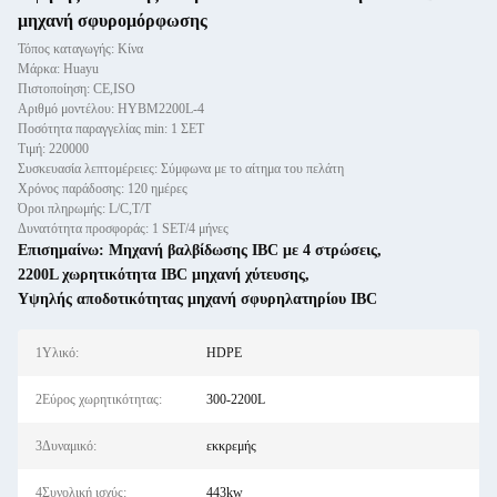
μηχανή σφυρομόρφωσης
Τόπος καταγωγής: Κίνα
Μάρκα: Huayu
Πιστοποίηση: CE,ISO
Αριθμό μοντέλου: HYBM2200L-4
Ποσότητα παραγγελίας min: 1 ΣΕΤ
Τιμή: 220000
Συσκευασία λεπτομέρειες: Σύμφωνα με το αίτημα του πελάτη
Χρόνος παράδοσης: 120 ημέρες
Όροι πληρωμής: L/C,T/T
Δυνατότητα προσφοράς: 1 SET/4 μήνες
Επισημαίνω:
Μηχανή βαλβίδωσης IBC με 4 στρώσεις
,
2200L χωρητικότητα IBC μηχανή χύτευσης
,
Υψηλής αποδοτικότητας μηχανή σφυρηλατηρίου IBC
1Υλικό:
HDPE
2Εύρος χωρητικότητας:
300-2200L
3Δυναμικό:
εκκρεμής
4Συνολική ισχύς:
443kw