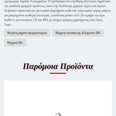
ομοιόμορφο παρίσιο 4 στρωμάτων. Ο σχεδιασμός συν-εξώθησης βελτιώνει σημαντικά
την απόδοση φραγμού προϊόντος έναντι της διείσδυσης χημικών υγρών και αερίων.
Τα βασικά υδραυλικά και ηλεκτρικά εξαρτήματα υιοθετούν παγκοσμίου φήμης μάρκες
για μακροχρόνια σταθερή λειτουργία, η απόδοση φτάνει τα 6–16 τεμάχια την ώρα.
Διαθέτει πιστοποιήσεις CE και ISO, με πλήρη εγγύηση μηχανήματος ενός έτους.
Tags:
Μεγάλη μηχανή σφυρηλατηρίου
Μηχανή κατασκευής δεξαμενών IBC
Μηχανή IBC
Παρόμοια Προϊόντα