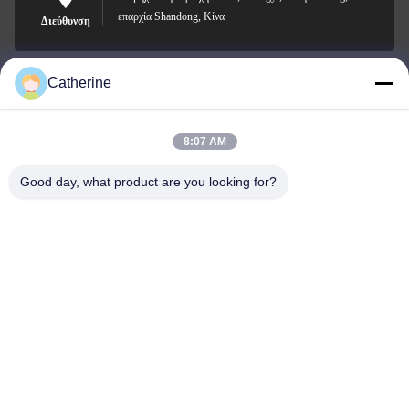
επαρχία Shandong, Κίνα
Διεύθυνση
Catherine
padraic@huayumachine.cn
E-mail
8:07 AM
Good day, what product are you looking for?
0086-152-6568-7399
Τηλεφώνημα
Weifang Huayu Plastic Machinery Co., Ltd.