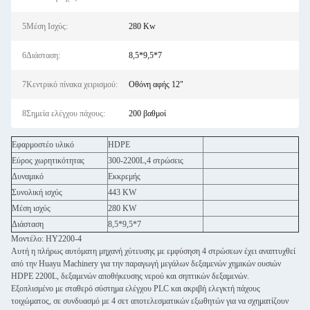
5Μέση Ισχύς:
280 Kw
6Διάσταση:
8,5*9,5*7
7Κεντρικό πίνακα χειρισμού:
Οθόνη αφής 12"
8Σημεία ελέγχου πάχους:
200 βαθμοί
Εφαρμοστέο υλικό
HDPE
Εύρος χωρητικότητας
300-2200L,4 στρώσεις
Δυναμικό
Εκκρεμής
Συνολική ισχύς
443 KW
Μέση ισχύς
280 KW
Διάσταση
8,5*9,5*7
Μοντέλο: HY2200-4
Αυτή η πλήρως αυτόματη μηχανή χύτευσης με εμφύσηση 4 στρώσεων έχει αναπτυχθεί
από την Huayu Machinery για την παραγωγή μεγάλων δεξαμενών χημικών ουσιών
HDPE 2200L, δεξαμενών αποθήκευσης νερού και σηπτικών δεξαμενών.
Εξοπλισμένο με σταθερό σύστημα ελέγχου PLC και ακριβή ελεγκτή πάχους
τοιχώματος, σε συνδυασμό με 4 σετ αποτελεσματικών εξωθητών για να σχηματίζουν